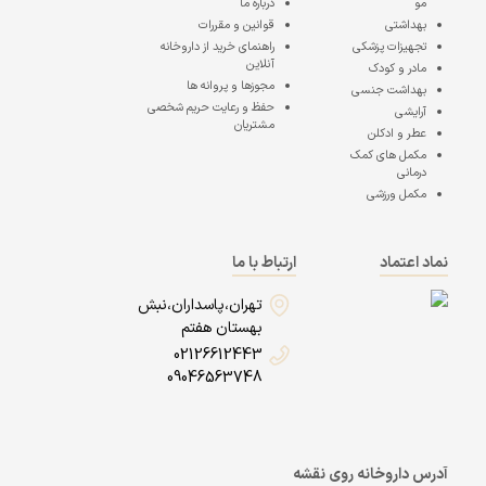
مو
درباره ما
بهداشتی
قوانین و مقررات
تجهیزات پزشکی
راهنمای خرید از داروخانه
آنلاین
مادر و کودک
مجوزها و پروانه ها
بهداشت جنسی
حفظ و رعایت حریم شخصی
آرایشی
مشتریان
عطر و ادکلن
مکمل های کمک
درمانی
مکمل ورزشی
نماد اعتماد
ارتباط با ما
تهران،پاسداران،نبش
بهستان هفتم
02126612443
09046563748
آدرس داروخانه روی نقشه