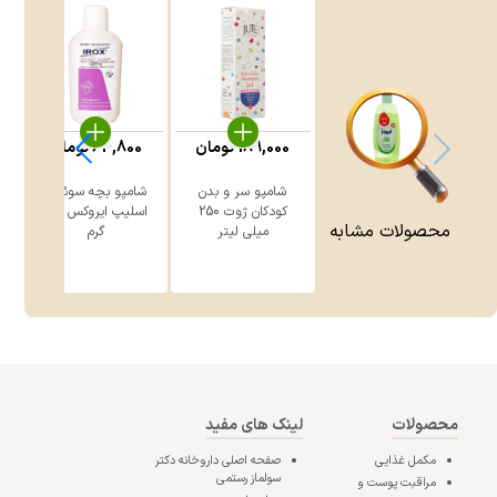
189,000
تومان
64,800
تومان
شامپو سر و بدن
شامپو بچه سوئیت
ا
کودکان ژوت 250
اسلیپ ایروکس 200
کن
محصولات مشابه
میلی لیتر
گرم
محصولات
لینک های مفید
مکمل غذایی
صفحه اصلی
داروخانه دکتر
سولماز رستمی
مراقبت پوست و