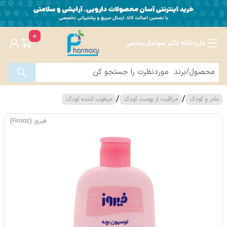
0
داروخانه دکتر سولماز رستمی
/
/
مادر و کودک
مراقبت از پوست کودک
مرطوب کننده کودک
فیروز (Firooz)