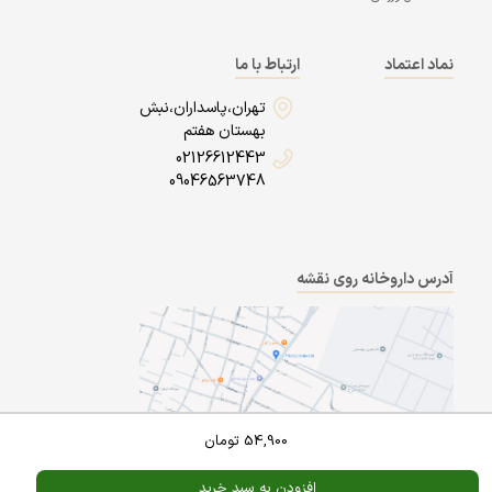
نماد اعتماد
ارتباط با ما
تهران،پاسداران،نبش
بهستان هفتم
02126612443
09046563748
آدرس داروخانه روی نقشه
54,900
تومان
Powered By
A Pluss
افزودن به سبد خرید