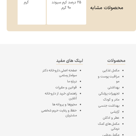
25 درصد کرم سیوند
گرم
محصولات مشابه
90 گرم
محصولات
لینک های مفید
مکمل غذایی
صفحه اصلی
داروخانه دکتر
سولماز رستمی
مراقبت پوست و
مو
درباره ما
بهداشتی
قوانین و مقررات
تجهیزات پزشکی
راهنمای خرید از داروخانه
آنلاین
مادر و کودک
مجوزها و پروانه ها
بهداشت جنسی
حفظ و رعایت حریم شخصی
آرایشی
مشتریان
عطر و ادکلن
مکمل های کمک
درمانی
مکمل ورزشی