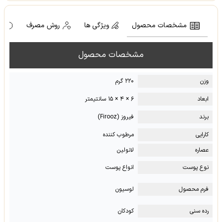
مشخصات محصول
ویژگی ها
روش مصرف
ه
مشخصات محصول
وزن
۲۲۰ گرم
ابعاد
۶ × ۴ × ۱۵ سانتیمتر
برند
فیروز (Firooz)
کارایی
مرطوب کننده
عصاره
لانولین
نوع پوست
انواع پوست
فرم محصول
لوسیون
رده سنی
کودکان