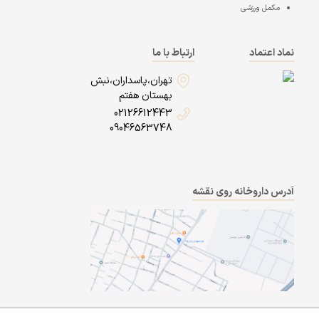
مکمل ورزشی
نماد اعتماد
ارتباط با ما
تهران،پاسداران،نبش
بهستان هفتم
02126612443
09046563748
آدرس داروخانه روی نقشه