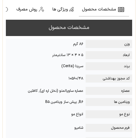
مشخصات محصول
ویژگی ها
روش مصرف
ه
مشخصات محصول
وزن
۸۶ گرم
ابعاد
۵ × ۴ × ۱۳ سانتیمتر
برند
سریتا (Cerita)
کد مجوز بهداشتی
۱۰۵۶۰/۴۸
عصاره
عصاره ساوپالمتو (نخل اره ای), کافئین
ویتامین ها
B۶, پیش ساز ویتامین B۵
نوع مو
انواع مو
فرم محصول
شامپو