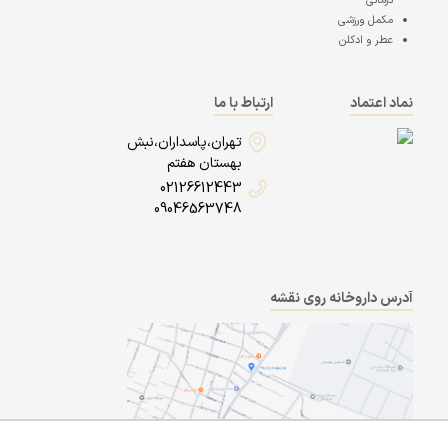
درمانی
مکمل ورزشی
عطر و ادکلن
نماد اعتماد
ارتباط با ما
تهران،پاسداران،نبش
بهستان هفتم
02126612443
09046563748
آدرس داروخانه روی نقشه