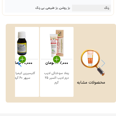
رنگ
بژ روشن, بژ طبیعی, بی رنگ
267,000
تومان
60,000
تومان
پماد سوختگی ادیب
گلیسیرین کیمیا دارو
درم ادیب اکسیر 25
سپهر 60 گرم
محصولات مشابه
گرم