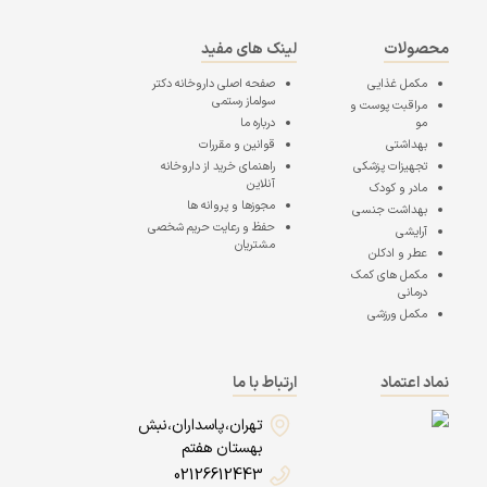
محصولات
لینک های مفید
مکمل غذایی
صفحه اصلی
داروخانه دکتر
سولماز رستمی
مراقبت پوست و
مو
درباره ما
بهداشتی
قوانین و مقررات
تجهیزات پزشکی
راهنمای خرید از داروخانه
آنلاین
مادر و کودک
مجوزها و پروانه ها
بهداشت جنسی
حفظ و رعایت حریم شخصی
آرایشی
مشتریان
عطر و ادکلن
مکمل های کمک
درمانی
مکمل ورزشی
نماد اعتماد
ارتباط با ما
تهران،پاسداران،نبش
بهستان هفتم
02126612443