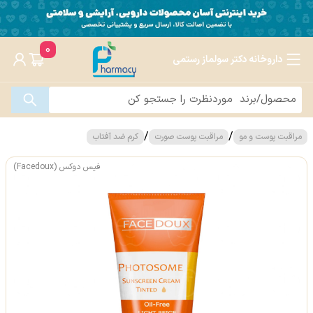
0
داروخانه دکتر سولماز رستمی
/
/
مراقبت پوست و مو
مراقبت پوست صورت
کرم ضد آفتاب
فیس دوکس (Facedoux)