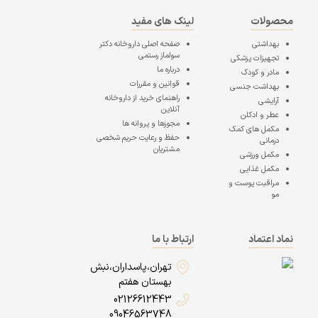
محصولات
لینک های مفید
بهداشتی
صفحه اصلی
داروخانه دکتر
سولماز رستمی
تجهیزات پزشکی
درباره ما
مادر و کودک
قوانین و مقررات
بهداشت جنسی
راهنمای خرید از داروخانه
آرایشی
آنلاین
عطر و ادکلن
مجوزها و پروانه ها
مکمل های کمک
حفظ و رعایت حریم شخصی
درمانی
مشتریان
مکمل ورزشی
مکمل غذایی
مراقبت پوست و
مو
نماد اعتماد
ارتباط با ما
تهران،پاسداران،نبش
بهستان هفتم
02126612443
09046563748