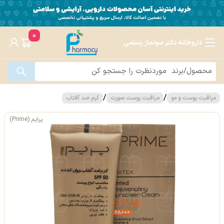
0
داروخانه دکتر سولماز رستمی
/
/
مراقبت پوست و مو
مراقبت پوست صورت
کرم ضد آفتاب
پرایم (Prime)