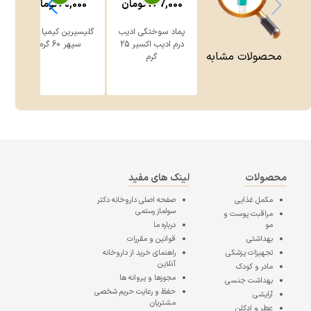
267,000
تومان
60,000
تومان
پماد سوختگی ادیب
گلیسیرین کیمیا دارو
درم ادیب اکسیر 25
سپهر 60 گرم
محصولات مشابه
گرم
محصولات
لینک های مفید
مکمل غذایی
صفحه اصلی
داروخانه دکتر
سولماز رستمی
مراقبت پوست و
مو
درباره ما
بهداشتی
قوانین و مقررات
تجهیزات پزشکی
راهنمای خرید از داروخانه
آنلاین
مادر و کودک
مجوزها و پروانه ها
بهداشت جنسی
حفظ و رعایت حریم شخصی
آرایشی
مشتریان
عطر و ادکلن