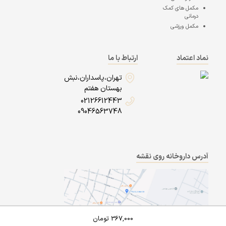
مکمل های کمک
درمانی
مکمل ورزشی
نماد اعتماد
ارتباط با ما
تهران،پاسداران،نبش
بهستان هفتم
02126612443
09046563748
آدرس داروخانه روی نقشه
367,000
تومان