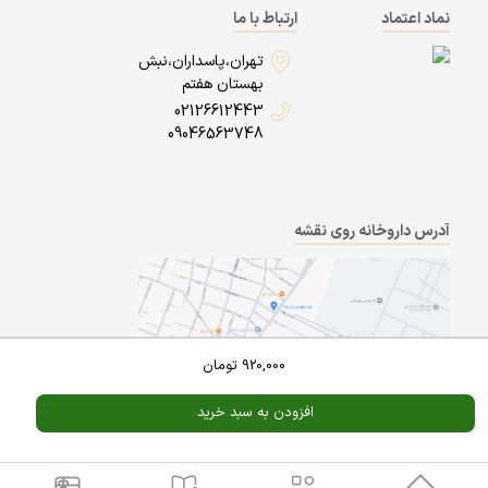
نماد اعتماد
ارتباط با ما
تهران،پاسداران،نبش
بهستان هفتم
02126612443
09046563748
آدرس داروخانه روی نقشه
920,000
تومان
افزودن به سبد خرید
Powered By
A Pluss