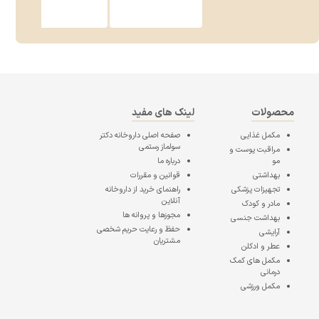
محصولات
لینک های مفید
مکمل غذایی
صفحه اصلی
داروخانه دکتر
سولماز رستمی
مراقبت پوست و
مو
درباره ما
بهداشتی
قوانین و مقررات
تجهیزات پزشکی
راهنمای خرید از داروخانه
آنلاین
مادر و کودک
مجوزها و پروانه ها
بهداشت جنسی
حفظ و رعایت حریم شخصی
آرایشی
مشتریان
عطر و ادکلن
مکمل های کمک
درمانی
مکمل ورزشی