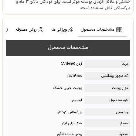
خشکی و علائم اگزمای پوست موثر است. برای کودکان بالای ۳ ماه و
بزرگسالان قابل استفاده است.
مشخصات محصول
ویژگی ها
روش مصرف
ه
مشخصات محصول
برند
آردن (Ardene)
کد مجوز بهداشتی
۳۸/۱۴۰۵۸
نوع پوست
پوست خیلی خشک
فرم محصول
لوسیون
رده سنی
بزرگسالان, کودکان
مقدار
۲۰۰ میلی لیتر
عصاره
روغن هسته انگور