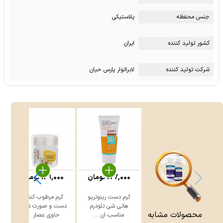
جنس محفظه
پلاستیکی
کشور تولید کننده
ایران
شرکت تولید کننده
لابراتوار پارس حیان
177,000
تومان
129,000
تومان
کرم دست رینوتریو
کرم مرطوب کننده
ل
هانی شی نئودرم
دست و صورت شون
محصولات مشابه
مناسب ان ...
حاوی عصار ...