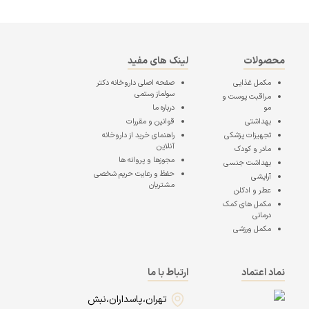
محصولات
لینک های مفید
مکمل غذایی
صفحه اصلی
داروخانه دکتر
سولماز رستمی
مراقبت پوست و
مو
درباره ما
بهداشتی
قوانین و مقررات
تجهیزات پزشکی
راهنمای خرید از داروخانه
آنلاین
مادر و کودک
مجوزها و پروانه ها
بهداشت جنسی
حفظ و رعایت حریم شخصی
آرایشی
مشتریان
عطر و ادکلن
مکمل های کمک
درمانی
مکمل ورزشی
نماد اعتماد
ارتباط با ما
تهران،پاسداران،نبش