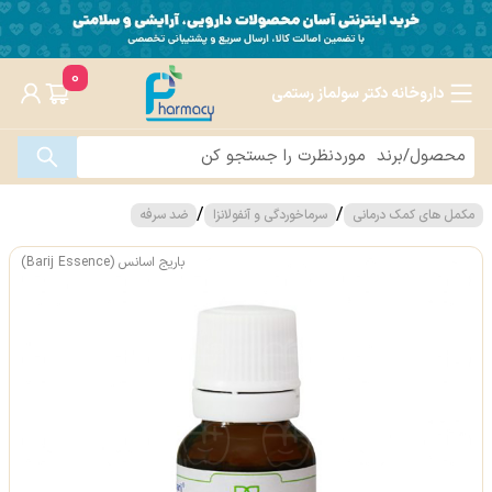
0
داروخانه دکتر سولماز رستمی
/
/
مکمل های کمک درمانی
سرماخوردگی و آنفولانزا
ضد سرفه
باریج اسانس (Barij Essence)