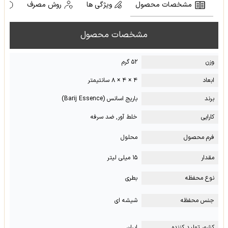
مشخصات محصول
ویژگی ها
روش مصرف
ه
مشخصات محصول
وزن
۵۲ گرم
ابعاد
۴ × ۴ × ۸ سانتیمتر
برند
باریج اسانس (Barij Essence)
کارایی
خلط آور, ضد سرفه
فرم محصول
محلول
مقدار
۱۵ میلی لیتر
نوع محفظه
بطری
جنس محفظه
شیشه ای
کشور تولید کننده
ایران