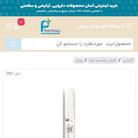
0
داروخانه دکتر سولماز رستمی
/
/
آرایشی
آرایش چشم و ابرو
ریمل
مای (My)