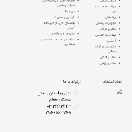
مکمل غذایی
صفحه اصلی
داروخانه دکتر
سولماز رستمی
مراقبت پوست و
مو
درباره ما
بهداشتی
قوانین و مقررات
تجهیزات پزشکی
راهنمای خرید از داروخانه
آنلاین
مادر و کودک
مجوزها و پروانه ها
بهداشت جنسی
حفظ و رعایت حریم شخصی
آرایشی
مشتریان
مکمل های کمک
درمانی
عطر و ادکلن
مکمل ورزشی
نماد اعتماد
ارتباط با ما
تهران،پاسداران،نبش
بهستان هفتم
02126612443
09046563748