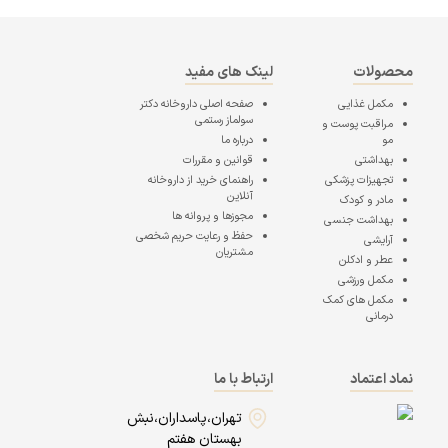
محصولات
لینک های مفید
مکمل غذایی
صفحه اصلی
داروخانه دکتر
سولماز رستمی
مراقبت پوست و
مو
درباره ما
بهداشتی
قوانین و مقررات
تجهیزات پزشکی
راهنمای خرید از داروخانه
آنلاین
مادر و کودک
مجوزها و پروانه ها
بهداشت جنسی
حفظ و رعایت حریم شخصی
آرایشی
مشتریان
عطر و ادکلن
مکمل ورزشی
مکمل های کمک
درمانی
نماد اعتماد
ارتباط با ما
تهران،پاسداران،نبش
بهستان هفتم