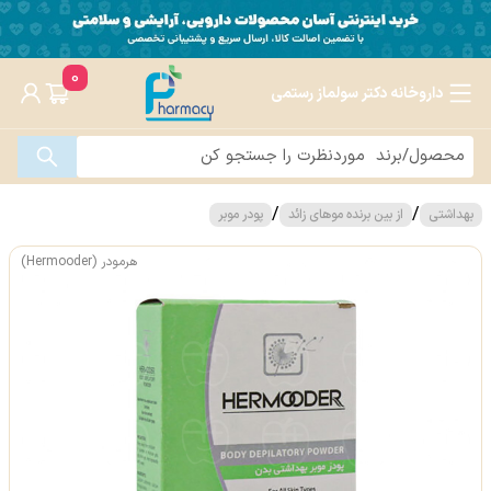
0
داروخانه دکتر سولماز رستمی
/
/
بهداشتی
از بین برنده موهای زائد
پودر موبر
هرمودر (Hermooder)