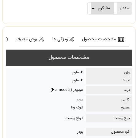
مقدار
مشخصات محصول
ویژگی ها
روش مصرف
ه
مشخصات محصول
وزن
نامعلوم
ابعاد
نامعلوم
برند
هرمودر (Hermooder)
کارایی
موبر
عصاره
آلوئه ورا
نوع پوست
انواع پوست
فرم محصول
پودر