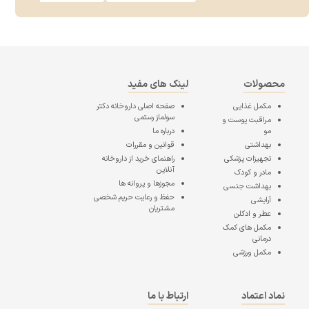
محصولات
لینک های مفید
مکمل غذایی
صفحه اصلی
داروخانه دکتر
سولماز رستمی
مراقبت پوست و
مو
درباره ما
بهداشتی
قوانین و مقررات
تجهیزات پزشکی
راهنمای خرید از داروخانه
آنلاین
مادر و کودک
مجوزها و پروانه ها
بهداشت جنسی
حفظ و رعایت حریم شخصی
آرایشی
مشتریان
عطر و ادکلن
مکمل های کمک
درمانی
مکمل ورزشی
نماد اعتماد
ارتباط با ما