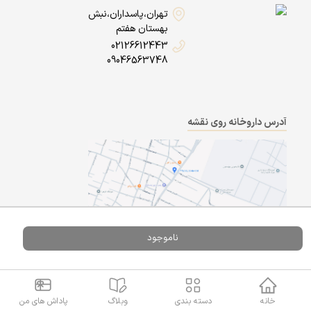
تهران،پاسداران،نبش
بهستان هفتم
02126612443
09046563748
آدرس داروخانه روی نقشه
ناموجود
Powered By
A Pluss
خانه
دسته بندی
وبلاگ
پاداش های من