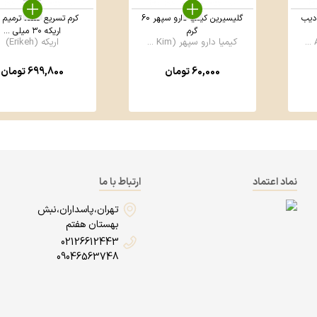
دیب
گلیسیرین کیمیا دارو سپهر 60
کرم تسریع کننده ترمیم 
گرم
اریکه ۳۰ میلی ...
کیمیا دارو سپهر (Kim ...
اریکه (Erikeh)
60,000
تومان
699,800
تومان
نماد اعتماد
ارتباط با ما
تهران،پاسداران،نبش
بهستان هفتم
02126612443
09046563748