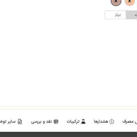
برنز
گ
 مصرف
هشدارها
ترکیبات
نقد و بررسی
سایر توض