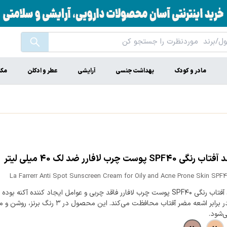
مادر و کودک
بهداشت جنسی
آرایشی
عطر و ادکلن
مکم
SPF40 پوست چرب لافارر ضد لک 40 میلی لیتر
La Farrerr Anti Spot Sunscreen Cream for Oily and Acne Prone Skin SPF
کرم ضد آفتاب رنگی SPF۴۰ پوست چرب لافارر فاقد چربی و عوامل ایجاد کننده آکنه بوده 
پوست در برابر اشعه مضر آفتاب محافظت می‌کند. این محصول در ۳ رنگ
‌شود.