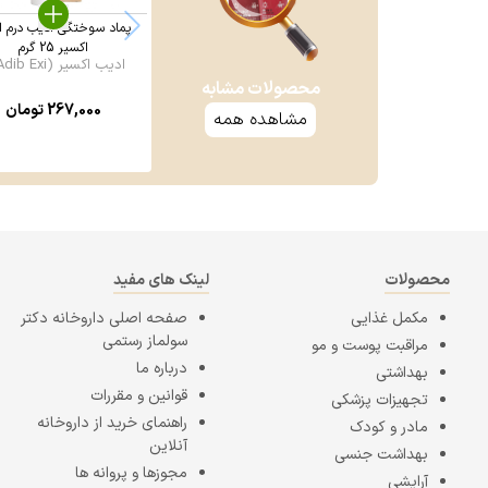
پماد سوختگی ادیب درم ا
اکسیر 25 گرم
ادیب اکسیر (Adib Exi ...
محصولات مشابه
267,000
تومان
مشاهده همه
محصولات
لینک های مفید
مکمل غذایی
صفحه اصلی
داروخانه دکتر
سولماز رستمی
مراقبت پوست و مو
درباره ما
بهداشتی
قوانین و مقررات
تجهیزات پزشکی
راهنمای خرید از داروخانه
مادر و کودک
آنلاین
بهداشت جنسی
مجوزها و پروانه ها
آرایشی