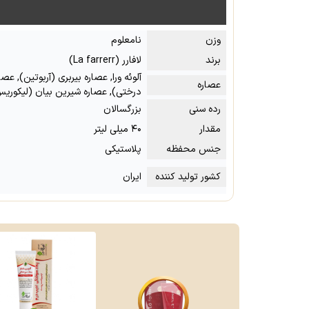
وزن
نامعلوم
برند
لافارر (La farrerr)
آلوئه ورا, عصاره بیربری (آربوتین), عصار
عصاره
درختی), عصاره شیرین بیان (لیکوریس)
رده سنی
بزرگسالان
مقدار
۴۰ میلی لیتر
جنس محفظه
پلاستیکی
کشور تولید کننده
ایران