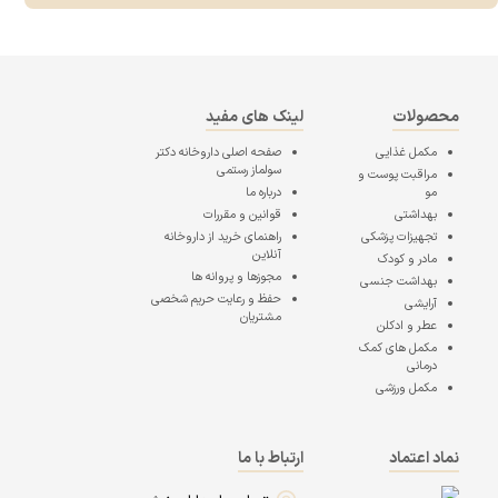
محصولات
لینک های مفید
مکمل غذایی
صفحه اصلی
داروخانه دکتر
سولماز رستمی
مراقبت پوست و
مو
درباره ما
بهداشتی
قوانین و مقررات
تجهیزات پزشکی
راهنمای خرید از داروخانه
آنلاین
مادر و کودک
مجوزها و پروانه ها
بهداشت جنسی
حفظ و رعایت حریم شخصی
آرایشی
مشتریان
عطر و ادکلن
مکمل های کمک
درمانی
مکمل ورزشی
نماد اعتماد
ارتباط با ما