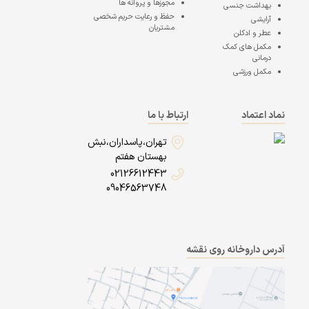
مجوزها و پروانه ها
بهداشت جنسی
حفظ و رعایت حریم شخصی
آرایشی
مشتریان
عطر و ادکلن
مکمل های کمک
درمانی
مکمل ورزشی
نماد اعتماد
ارتباط با ما
تهران،پاسداران،نبش
بهستان هفتم
02126612443
09046563748
آدرس داروخانه روی نقشه