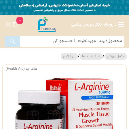
0
داروخانه دکتر سولماز رستمی
/
/
مکمل ورزشی
آمینو اسید ها
ال آرژنین
هلث اید (Health Aid)