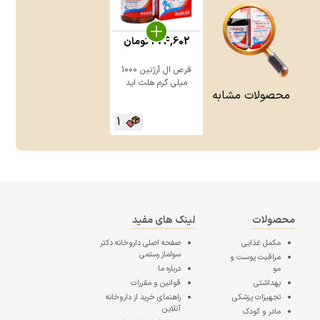
274,602
تومان
قرص ال آرژنین 1000
میلی گرم هلث اید
محصولات مشابه
1
محصولات
لینک های مفید
مکمل غذایی
صفحه اصلی
داروخانه دکتر
سولماز رستمی
مراقبت پوست و
مو
درباره ما
بهداشتی
قوانین و مقررات
تجهیزات پزشکی
راهنمای خرید از داروخانه
آنلاین
مادر و کودک