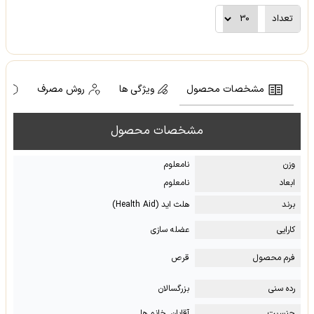
تعداد
مشخصات محصول
ویژگی ها
روش مصرف
ه
مشخصات محصول
وزن
نامعلوم
ابعاد
نامعلوم
برند
هلث اید (Health Aid)
کارایی
عضله سازی
فرم محصول
قرص
رده سنی
بزرگسالان
جنسیت
آقایان, خانم ها