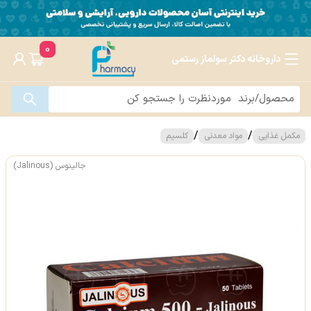
0
داروخانه دکتر سولماز رستمی
/
/
مکمل غذایی
مواد معدنی
کلسیم
جالینوس (Jalinous)