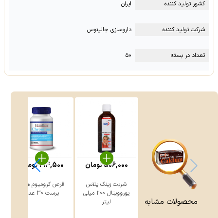
کشور تولید کننده
ایران
شرکت تولید کننده
داروسازی جالینوس
تعداد در بسته
۵۰
506,000
تومان
214,500
تومان
شربت زینک پلاس
قرص کرومیوم هلث
ق
یوروویتال ۲۰۰ میلی
برست 30 عدد
محصولات مشابه
لیتر