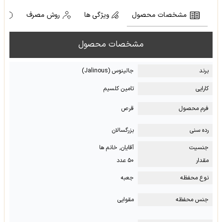
مشخصات محصول
ویژگی ها
روش مصرف
ه
مشخصات محصول
برند
جالینوس (Jalinous)
کارایی
تامین کلسیم
فرم محصول
قرص
رده سنی
بزرگسالان
جنسیت
آقایان, خانم ها
مقدار
۵۰ عدد
نوع محفظه
جعبه
جنس محفظه
مقوایی