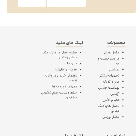
محصولات
لینک های مفید
مکمل غذایی
صفحه اصلی
داروخانه دکتر
سولماز رستمی
مراقبت پوست و
مو
درباره ما
بهداشتی
قوانین و مقررات
تجهیزات پزشکی
راهنمای خرید از داروخانه
آنلاین
مادر و کودک
مجوزها و پروانه ها
بهداشت جنسی
حفظ و رعایت حریم شخصی
آرایشی
مشتریان
عطر و ادکلن
مکمل های کمک
درمانی
مکمل ورزشی