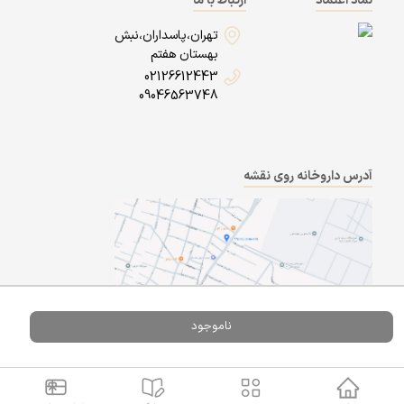
نماد اعتماد
ارتباط با ما
تهران،پاسداران،نبش
بهستان هفتم
02126612443
09046563748
آدرس داروخانه روی نقشه
ناموجود
Powered By
A Pluss