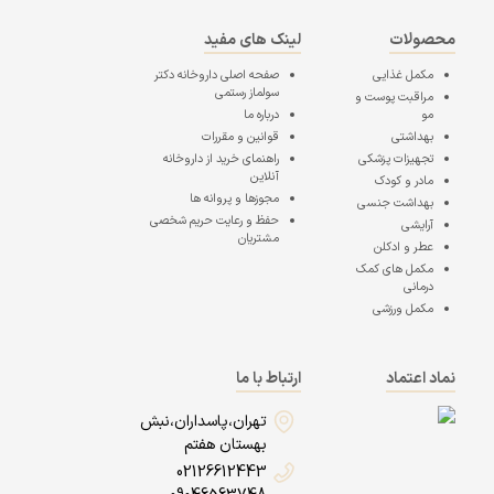
محصولات
لینک های مفید
مکمل غذایی
صفحه اصلی
داروخانه دکتر
سولماز رستمی
مراقبت پوست و
مو
درباره ما
بهداشتی
قوانین و مقررات
تجهیزات پزشکی
راهنمای خرید از داروخانه
آنلاین
مادر و کودک
مجوزها و پروانه ها
بهداشت جنسی
حفظ و رعایت حریم شخصی
آرایشی
مشتریان
عطر و ادکلن
مکمل های کمک
درمانی
مکمل ورزشی
نماد اعتماد
ارتباط با ما
تهران،پاسداران،نبش
بهستان هفتم
02126612443