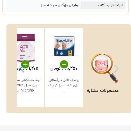
شرکت تولید کننده
تولیدی بازرگانی سیلانه سبز
470,250
تومان
341,205
تومان
پوشک کامل بزرگسالان
لیف دستکشی سوآوی
گ
ایزی لایف سایز کوچک
پیل مدل Active
محصولات مشابه
Microfib ...
...