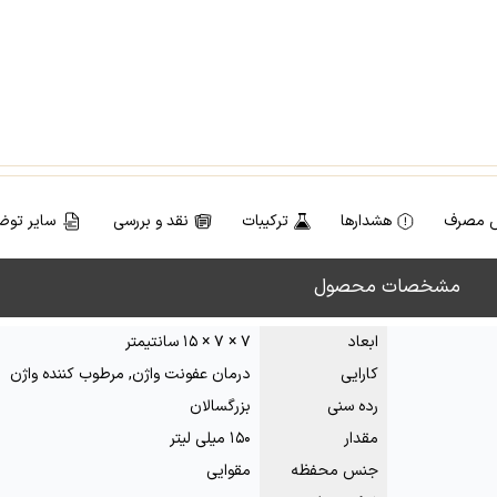
 مصرف
هشدارها
ترکیبات
نقد و بررسی
سایر توض
مشخصات محصول
ابعاد
۷ × ۷ × ۱۵ سانتیمتر
کارایی
درمان عفونت واژن, مرطوب کننده واژن
رده سنی
بزرگسالان
مقدار
۱۵۰ میلی لیتر
جنس محفظه
مقوایی