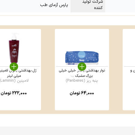
شرکت تولید
پارس آزمای طب
کننده
ن و
نوار بهداشتی بالدار خیلی خیلی
بزرگ مشبک ...
میلی لیتر
پنبه ریز (Panberes)
لامینین (Laminin)
64,000
تومان
222,000
تومان