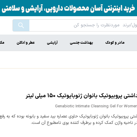
مادر و کودک
بهداشت جنسی
آرایشی
عطر و ادکلن
مکم
تی پروبیوتیک بانوان ژنوبایوتیک 150 میلی لیتر
Genabiotic Intimate Cleansing Gel For Women
تی پروبیوتیک بانوان ژنوبایوتیک حاوی عصاره بید سفید و بابونه بوده که به رف
 ناحیه واژن کمک کرده و برطرف کننده بوی نامطبوع آن است.