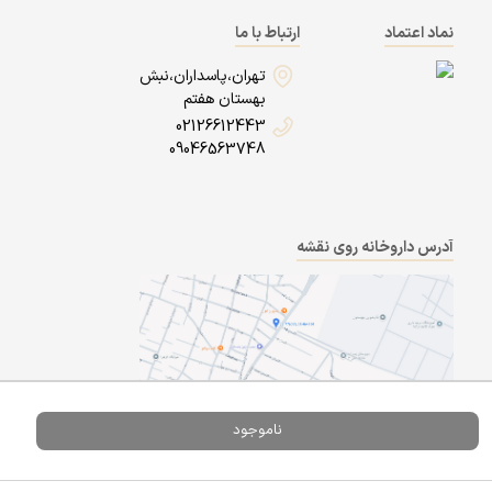
نماد اعتماد
ارتباط با ما
تهران،پاسداران،نبش
بهستان هفتم
02126612443
09046563748
آدرس داروخانه روی نقشه
ناموجود
Powered By
A Pluss