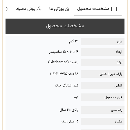
مشخصات محصول
ویژگی ها
روش مصرف
ه
مشخصات محصول
وزن
۳۱ گرم
ابعاد
۴ × ۳ × ۱۵ سانتیمتر
برند
بلفامد (Blephamed)
بارکد بین المللی
۲۱۶۲۳۱۴۷۵۵۲۸۰۰۶۸
کارایی
ضد افتادگی پلک
فرم محصول
کرم
رده سنی
بالای ۳۰ سال
مقدار
۱۵ میلی لیتر