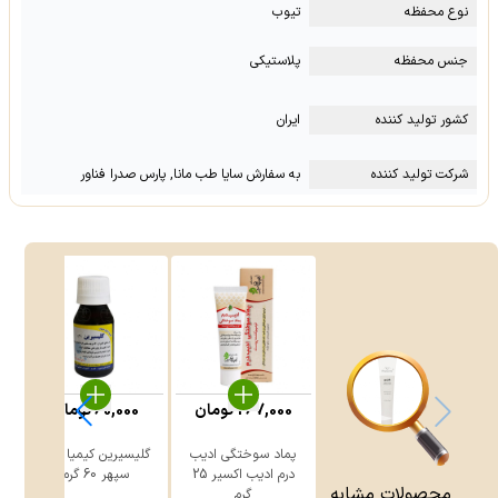
نوع محفظه
تیوب
جنس محفظه
پلاستیکی
کشور تولید کننده
ایران
شرکت تولید کننده
به سفارش سایا طب مانا, پارس صدرا فناور
267,000
تومان
60,000
تومان
پماد سوختگی ادیب
گلیسیرین کیمیا دارو
درم ادیب اکسیر 25
سپهر 60 گرم
محصولات مشابه
گرم