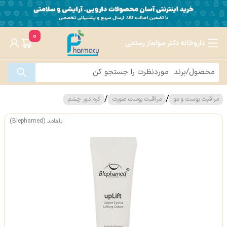
0
داروخانه دکتر سولماز رستمی
/
/
مراقبت پوست و مو
مراقبت پوست صورت
کرم دور چشم
بلفامد (Blephamed)