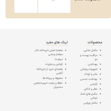
محصولات
لینک های مفید
مکمل غذایی
صفحه اصلی
داروخانه دکتر
سولماز رستمی
مراقبت پوست و
مو
درباره ما
بهداشتی
قوانین و مقررات
تجهیزات پزشکی
راهنمای خرید از داروخانه
آنلاین
مادر و کودک
مجوزها و پروانه ها
بهداشت جنسی
حفظ و رعایت حریم شخصی
آرایشی
مشتریان
عطر و ادکلن
مکمل های کمک
درمانی
مکمل ورزشی