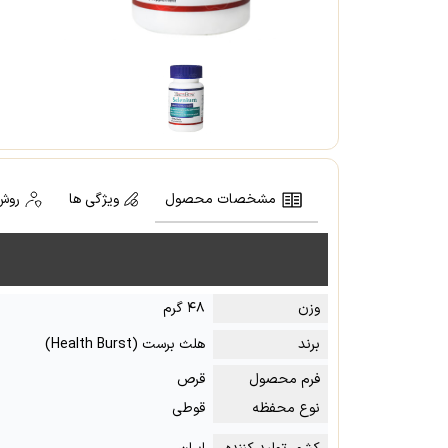
مشخصات محصول
ویژگی ها
روش
وزن
۴۸ گرم
برند
هلث برست (Health Burst)
فرم محصول
قرص
نوع محفظه
قوطی