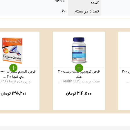
روزدارو
کننده
تعداد در بسته
۶۰
شربت زینک پلاس یوروویتال ۲۰۰
قرص کرومیوم هلث برست 30
عدد
دی فارما 30 ...
هلث برست (Health Bur ...
او پی دی فارما (OPD ...
214,500
تومان
135,201
تومان