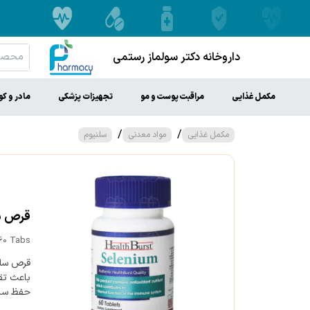
داروخانه دکتر سولماز رستمی
مکمل غذایی
مراقبت پوست و مو
تجهیزات پزشکی
مادر و ک
/
/
مکمل غذایی
مواد معدنی
سلنیوم
قرص سلن
 60 Tabs
قرص سلن
باعث تق
حفظ سلا