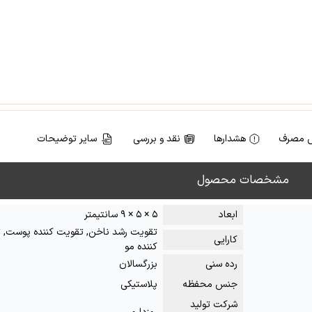
 مصرف
هشدارها
نقد و بررسی
سایر توضیحات
مشخصات محصول
ابعاد
۵ × ۵ × ۹ سانتیمتر
تقویت رشد ناخن, تقویت کننده پوست, 
کارایی
کننده مو
رده سنی
بزرگسالان
جنس محفظه
پلاستیکی
شرکت تولید