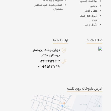
مجوزها و پروانه ها
بهداشت جنسی
حفظ و رعایت حریم شخصی
آرایشی
مشتریان
عطر و ادکلن
مکمل های کمک
درمانی
مکمل ورزشی
نماد اعتماد
ارتباط با ما
تهران،پاسداران،نبش
بهستان هفتم
02126612443
09046563748
آدرس داروخانه روی نقشه