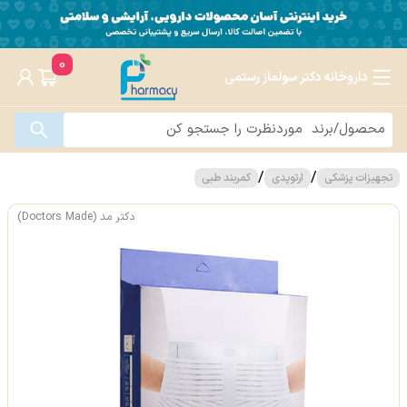
0
داروخانه دکتر سولماز رستمی
/
/
تجهیزات پزشکی
ارتوپدی
کمربند طبی
دکتر مد (Doctors Made)