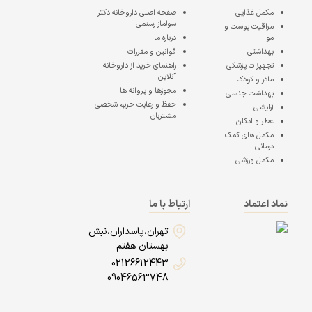
مکمل غذایی
صفحه اصلی
داروخانه دکتر
سولماز رستمی
مراقبت پوست و
مو
درباره ما
بهداشتی
قوانین و مقررات
تجهیزات پزشکی
راهنمای خرید از داروخانه
آنلاین
مادر و کودک
مجوزها و پروانه ها
بهداشت جنسی
حفظ و رعایت حریم شخصی
آرایشی
مشتریان
عطر و ادکلن
مکمل های کمک
درمانی
مکمل ورزشی
نماد اعتماد
ارتباط با ما
تهران،پاسداران،نبش
بهستان هفتم
02126612443
09046563748