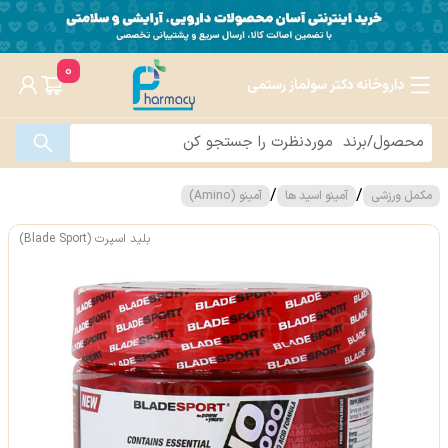
0
داروخانه دکتر سولماز رستمی
/
/
مکمل ورزشی
آمینو اسید ها
آمینو (Amino)
بلید اسپرت (Blade Sport)