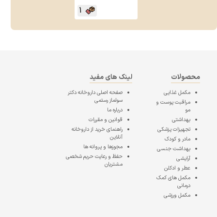
1
محصولات
لینک های مفید
مکمل غذایی
صفحه اصلی
داروخانه دکتر
سولماز رستمی
مراقبت پوست و
مو
درباره ما
بهداشتی
قوانین و مقررات
تجهیزات پزشکی
راهنمای خرید از داروخانه
آنلاین
مادر و کودک
مجوزها و پروانه ها
بهداشت جنسی
حفظ و رعایت حریم شخصی
آرایشی
مشتریان
عطر و ادکلن
مکمل های کمک
درمانی
مکمل ورزشی