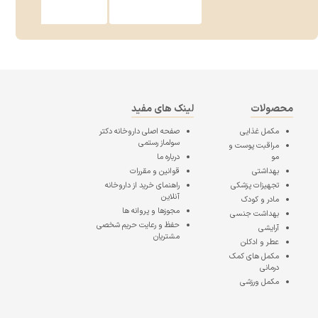
محصولات
لینک های مفید
مکمل غذایی
صفحه اصلی
داروخانه دکتر
سولماز رستمی
مراقبت پوست و
مو
درباره ما
بهداشتی
قوانین و مقررات
تجهیزات پزشکی
راهنمای خرید از داروخانه
آنلاین
مادر و کودک
مجوزها و پروانه ها
بهداشت جنسی
حفظ و رعایت حریم شخصی
آرایشی
مشتریان
عطر و ادکلن
مکمل های کمک
درمانی
مکمل ورزشی