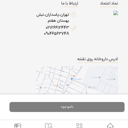
نماد اعتماد
ارتباط با ما
تهران،پاسداران،نبش
بهستان هفتم
02126612443
09046563748
آدرس داروخانه روی نقشه
ناموجود
Powered By
A Pluss