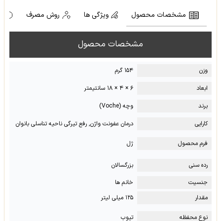
مشخصات محصول
ویژگی ها
روش مصرف
ه
مشخصات محصول
وزن
۱۵۴ گرم
ابعاد
۶ × ۴ × ۱۸ سانتیمتر
برند
وچه (Voche)
کارایی
درمان عفونت واژن, رفع تیرگی ناحیه تناسلی بانوان
فرم محصول
ژل
رده سنی
بزرگسالان
جنسیت
خانم ها
مقدار
۱۲۵ میلی لیتر
نوع محفظه
تیوب