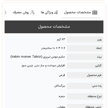
مشخصات محصول
ویژگی ها
روش مصرف
ه
مشخصات محصول
وزن
۶۳ گرم
ابعاد
۶ × ۴ × ۱۰ سانتیمتر
برند
حکیم مومن تبریزی (Hakim momen Tabrizi)
کارایی
افزایش سوخت و ساز بدن, چربی سوز
فرم محصول
قرص
رده سنی
بزرگسالان
نوع محفظه
جعبه
جنس محفظه
مقوایی