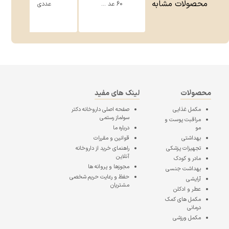
محصولات مشابه
60 عد ...
عددی
محصولات
لینک های مفید
مکمل غذایی
صفحه اصلی
داروخانه دکتر
سولماز رستمی
مراقبت پوست و
مو
درباره ما
بهداشتی
قوانین و مقررات
تجهیزات پزشکی
راهنمای خرید از داروخانه
آنلاین
مادر و کودک
مجوزها و پروانه ها
بهداشت جنسی
حفظ و رعایت حریم شخصی
آرایشی
مشتریان
عطر و ادکلن
مکمل های کمک
درمانی
مکمل ورزشی