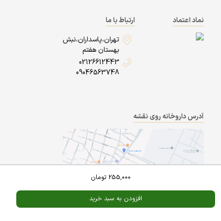
نماد اعتماد
ارتباط با ما
تهران،پاسداران،نبش
بهستان هفتم
02126612443
09046563748
آدرس داروخانه روی نقشه
255,000
تومان
افزودن به سبد خرید
Powered By
A Pluss