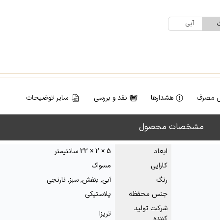
آبی
گ
 مصرف
هشدارها
نقد و بررسی
سایر توضیحات
مشخصات محصول
ابعاد
5 × 2 × 22 سانتیمتر
کارایی
مسواک
رنگ
آبی, بنفش, سبز, نارنجی
جنس محفظه
پلاستیکی
شرکت تولید
تریزا
کننده