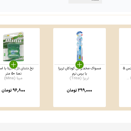
خمیر دهانی دنتا باریج اسانس 5
مسواک مخصوص کودکان تریزا
نخ دندان نازک مینا با ا
با برس نرم
نعنا 50 متر
تریزا (Trisa)
مینا (Mina)
299,000
تومان
96,800
تومان