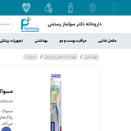
داروخانه دکتر سولماز رستمی
مکمل غذایی
مراقبت پوست و مو
بهداشتی
تجهیزات پزشکی
/
/
بهداشتی
بهداشت دهان و دندان
مسواک
مسواک 
otBrush
مسواک ف
پلاک‌ها
می‌کند.