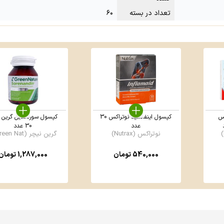
تعداد در بسته
۶۰
س
کپسول اینفلامید نوتراکس 30
کپسول سورناندین گرین 
عدد
30 عدد
نوتراکس (Nutrax)
گرین نیچر (Green Nat ...
540,000
تومان
1,287,000
تومان