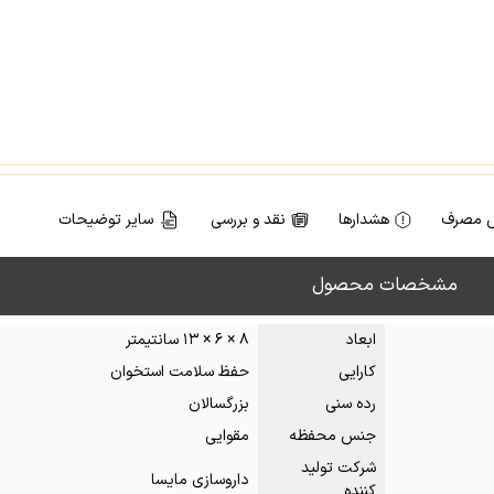
 مصرف
هشدارها
نقد و بررسی
سایر توضیحات
مشخصات محصول
ابعاد
۸ × ۶ × ۱۳ سانتیمتر
کارایی
حفظ سلامت استخوان
رده سنی
بزرگسالان
جنس محفظه
مقوایی
شرکت تولید
داروسازی مایسا
کننده