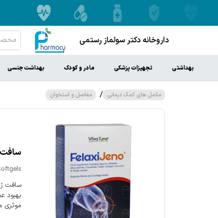
داروخانه دکتر سولماز رستمی
بهداشتی
تجهیزات پزشکی
مادر و کودک
بهداشت جنسی
/
مکمل های کمک درمانی
مفاصل و استخوان
سافت ژل
Softgels
سافت ژل
بهبود ع
موثری می