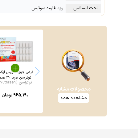
تحت لیسانس
ویتا فارمد سوئیس
قرص جوینت ریس ایک
نوتراسن فارما 30 عدد
نوتراسن (Nutrasen)
محصولات مشابه
965,190
تومان
مشاهده همه