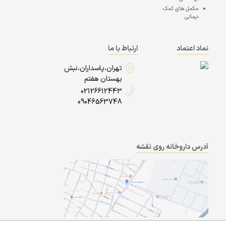
مکمل های کمک
درمانی
نماد اعتماد
ارتباط با ما
تهران،پاسداران،نبش
بهستان هفتم
02126612443
09046563748
آدرس داروخانه روی نقشه