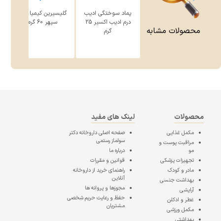
پماد سوختگی ادیب
گلیسیرین کیمیا دارو
درم ادیب اکسیر 25
سپهر 60 گرم
محصولات مشابه
گرم
محصولات
لینک های مفید
مکمل غذایی
صفحه اصلی
داروخانه دکتر
سولماز رستمی
مراقبت پوست و
مو
درباره ما
تجهیزات پزشکی
قوانین و مقررات
مادر و کودک
راهنمای خرید از داروخانه
آنلاین
بهداشت جنسی
مجوزها و پروانه ها
آرایشی
حفظ و رعایت حریم شخصی
عطر و ادکلن
مشتریان
مکمل ورزشی
بهداشتی