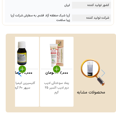
کشور تولید کننده
ایران
آریا شیک منطقه آزاد قشم, به سفارش شرکت آریا
شرکت تولید کننده
زیبا سلامت
267,000
تومان
60,000
تومان
پماد سوختگی ادیب
گلیسیرین کیمیا دارو
درم ادیب اکسیر 25
سپهر 60 گرم
محصولات مشابه
گرم