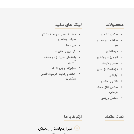
محصولات
لینک های مفید
مکمل غذایی
صفحه اصلی
داروخانه دکتر
سولماز رستمی
مراقبت پوست و
مو
درباره ما
بهداشتی
قوانین و مقررات
تجهیزات پزشکی
راهنمای خرید از داروخانه
آنلاین
مادر و کودک
مجوزها و پروانه ها
بهداشت جنسی
حفظ و رعایت حریم شخصی
آرایشی
مشتریان
عطر و ادکلن
مکمل های کمک
درمانی
مکمل ورزشی
نماد اعتماد
ارتباط با ما
تهران،پاسداران،نبش