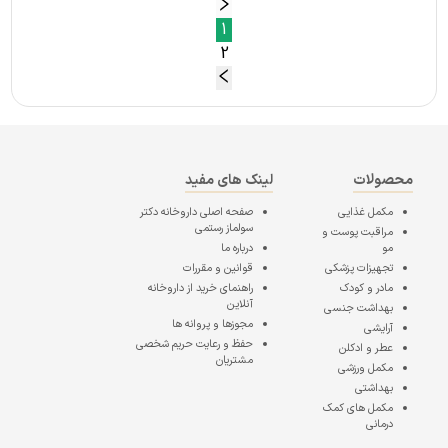
1
2
محصولات
لینک های مفید
مکمل غذایی
صفحه اصلی
داروخانه دکتر
سولماز رستمی
مراقبت پوست و
مو
درباره ما
تجهیزات پزشکی
قوانین و مقررات
مادر و کودک
راهنمای خرید از داروخانه
آنلاین
بهداشت جنسی
مجوزها و پروانه ها
آرایشی
حفظ و رعایت حریم شخصی
عطر و ادکلن
مشتریان
مکمل ورزشی
بهداشتی
مکمل های کمک
درمانی