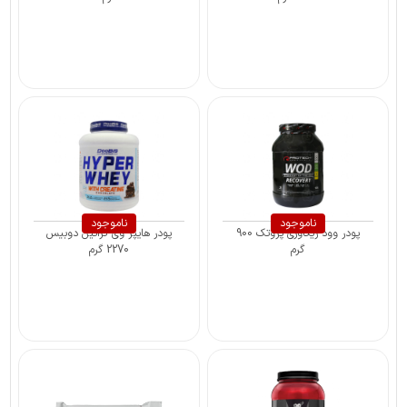
ناموجود
ناموجود
پودر وود ریکاوری پروتک 900
پودر ‌هایپر وی کراتین دوبیس
گرم
2270 گرم