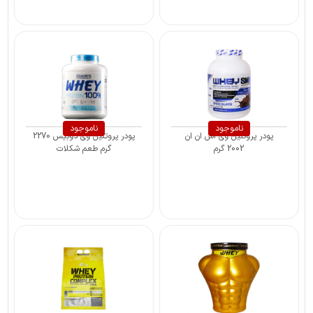
ناموجود
ناموجود
پودر پروتئین وی اس ان ان
پودر پروتئین وی دوبیس 2270
2002 گرم
گرم طعم شکلات