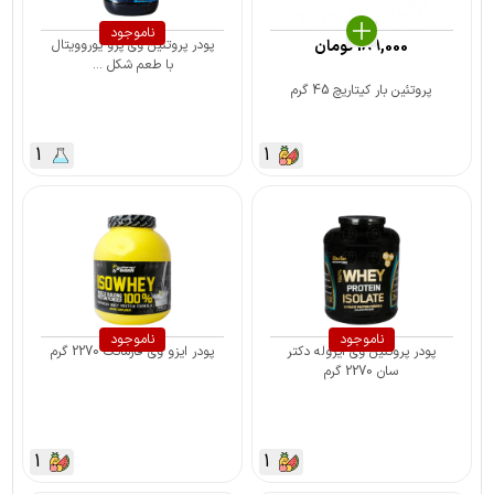
ناموجود
189,000
تومان
پودر پروتئین وی پرو یوروویتال
با طعم شکل ...
پروتئین بار کیتاریچ 45 گرم
1
1
ناموجود
ناموجود
پودر پروتئین وی ایزوله دکتر
پودر ایزو وی فارماتک 2270 گرم
سان 2270 گرم
1
1