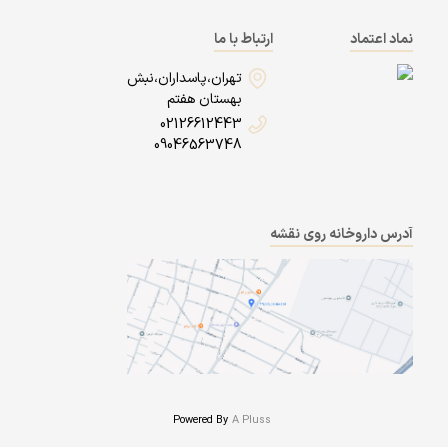
نماد اعتماد
ارتباط با ما
تهران،پاسداران،نبش
بهستان هفتم
02126612443
09046563748
آدرس داروخانه روی نقشه
Powered By
A Pluss