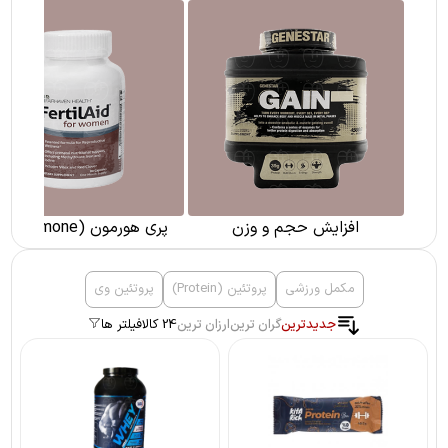
افزایش حجم و وزن
پری هورمون (pre hormone)
مکمل ورزشی
پروتئین (Protein)
پروتئین وی
جدیدترین
گران ترین
ارزان ترین
24 کالا
فیلتر ها