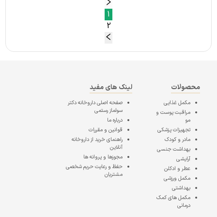
1
2
محصولات
لینک های مفید
مکمل غذایی
صفحه اصلی
داروخانه دکتر
سولماز رستمی
مراقبت پوست و
مو
درباره ما
تجهیزات پزشکی
قوانین و مقررات
مادر و کودک
راهنمای خرید از داروخانه
آنلاین
بهداشت جنسی
مجوزها و پروانه ها
آرایشی
حفظ و رعایت حریم شخصی
عطر و ادکلن
مشتریان
مکمل ورزشی
بهداشتی
مکمل های کمک
درمانی