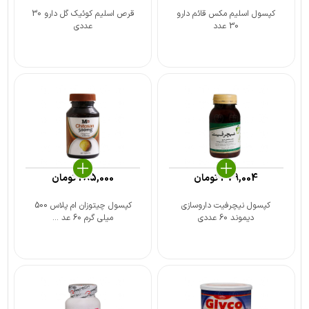
کپسول اسلیم مکس قائم دارو
قرص اسلیم کوئیک گل دارو 30
30 عدد
عددی
479,004
تومان
285,000
تومان
کپسول نیچرفیت داروسازی
کپسول چیتوزان ام پلاس 500
دیموند 60 عددی
میلی گرم 60 عد ...