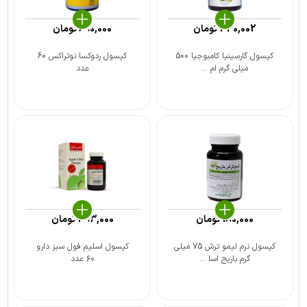
340,002
تومان
690,000
تومان
کپسول گارسینیا کامبوجیا 500
کپسول ردوکسا نوتراکس 60
میلی گرم ام ...
عدد
180,000
تومان
393,000
تومان
کپسول نرم لیمو ترش 75 میلی
کپسول اسلیم فول سبز دارو
گرم باریج اسا ...
۶۰ عدد