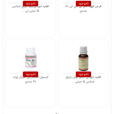
ناموجود
ناموجود
قرص قهوه سبز بی اس کی ۶۰
قطره خوراکی زیره باریج اسانس
عددی
۱۵ میلی ‎لی ...
ناموجود
ناموجود
قطره خوراکی لیمو ترش باریج
کپسول اسلیم می نچرال ورلد
اسانس ۱۵ میلی ...
60 عددی