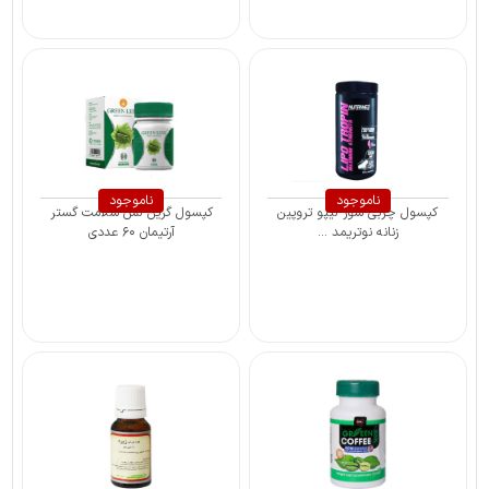
ناموجود
ناموجود
کپسول چربی سوز لیپو تروپین
کپسول گرین لس سلامت گستر
زنانه نوتریمد ...
آرتیمان ۶۰ عددی