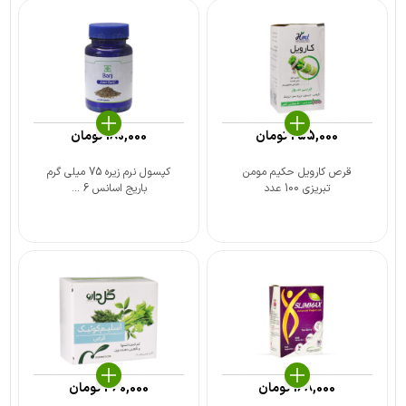
255,000
تومان
180,000
تومان
قرص کارویل حکیم مومن
کپسول نرم زیره 75 میلی گرم
تبریزی 100 عدد
باریج اسانس 6 ...
168,000
تومان
360,000
تومان