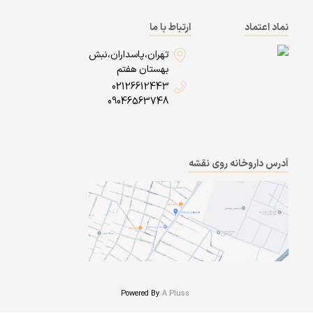
نماد اعتماد
ارتباط با ما
تهران،پاسداران،نبش
بهستان هفتم
02126612443
09046563748
آدرس داروخانه روی نقشه
Powered By
A Pluss