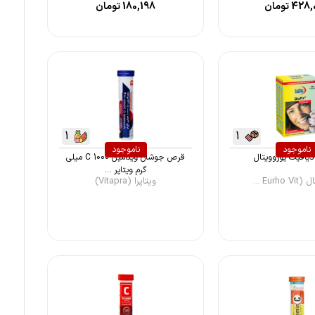
428,
تومان
180,198
تومان
1
1
ناموجود
ناموجود
یافیت یوروویتال
قرص جوشان ویتامین C 1000 میلی
گرم ویتاپر ...
Eurho ...
ویتاپرا (Vitapra)