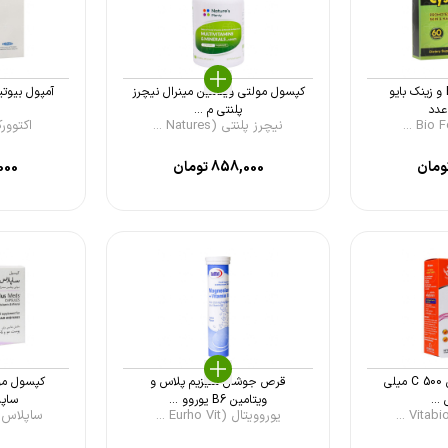
قرص سیستین B6 و زینک بایو
کپسول مولتی ویتامین مینرال نیچرز
پلنتی م ...
نیچرز پلنتی (Natures ...
اکتوورکو (rco
ومان
858,000
تومان
000
قرص اولترا ویتامین C 500 میلی
قرص جوشان منیزیم پلاس و
کپسول مول
...
ویتامین B6 یوروو ...
ساپلا
یوروویتال (Eurho Vit ...
ساپلاس مدز (us