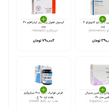
آمپول بیوتین 5 بیاکتو اکتوورکو 6
کپسول ففول ویتامینز اینترافارم 30
عدد
عدد
Actove)
اینترافارم (Interaph ...
390,
تومان
790,002
تومان
تی ویتامین مینرال
قرص فولیک اسید ۴۰۰ میکروگرم
س مدز 60 ...
هلث اید ۹۰ ع ...
Suppl ...
هلث اید (Health Aid)