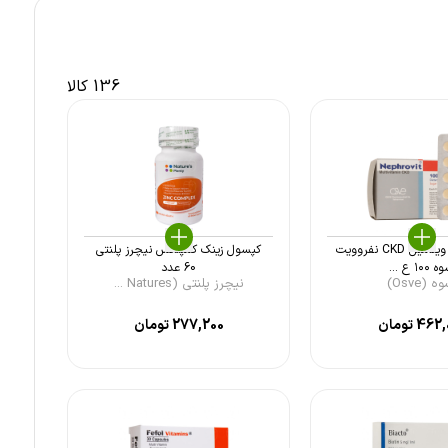
136 کالا
قرص مولتی ویتامین CKD نفروویت
کپسول زینک کمپلکس نیچرز پلنتی
۱۰۰ ع ...
60 عدد
ه (Osve)
نیچرز پلنتی (Natures ...
462,
تومان
277,200
تومان