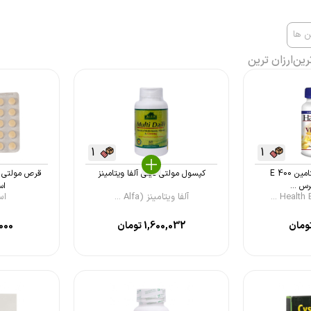
ن ها
رین
ارزان ترین
1
1
کپسول ژلاتینی ویتامین E 400
کپسول مولتی دیلی آلفا ویتامینز
س ...
اسوه 
آلفا ویتامینز (Alfa ...
اسو
ومان
1,600,032
تومان
000