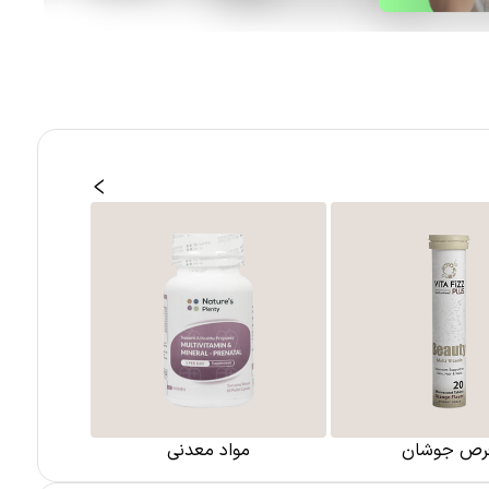
رص جوشان
مواد معدنی