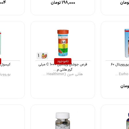
ومان
198,000
تومان
004
1
ناموجود
قرص فولیک اسید یوروویتال ۶۰
قرص جوشان ویتامین C 1000 میلی
کپسول د
گرم هلثی م ...
هلثی مین (Healthimin ...
یوروویتال ( Vit
مان