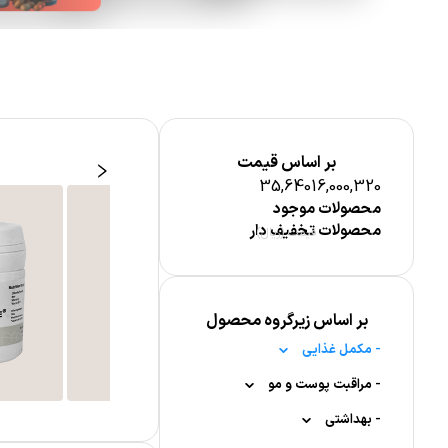
بر اساس قیمت
35,640
16,000,320
محصولات موجود
محصولات تخفیف دار
قیمت (ریال)
ترکیبات مغذی
بر اساس زیرگروه محصول
-
مکمل غذایی
-
-
مواد معدنی
مراقبت پوست و مو
لاغری و کاهش وزن
-
-
-
-
بهداشتی
کلسیم
مکمل کودکان
مراقبت پوست صورت