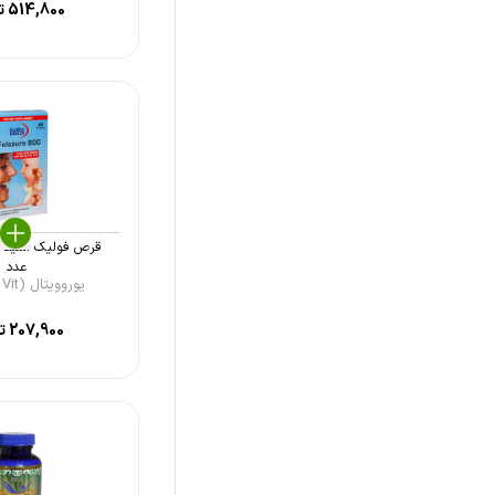
514,800
ت
فایزر (Pfizer)
ویتالند (Vitaland)
اسوه (Osve)
امی ویتال (AmiVital)
جی وی آی (GVI)
سجاد دارو شرق (Sajad darou
shargh)
عدد
یوروویتال (Eurho Vit ...
ویتامین هاوس (Vitamin House)
207,900
تو
اینترافارم (Interapharm)
آدریان (Adrian)
وبر نچرالز (Webber Naturals)
ایران دارو (Iran Daroo)