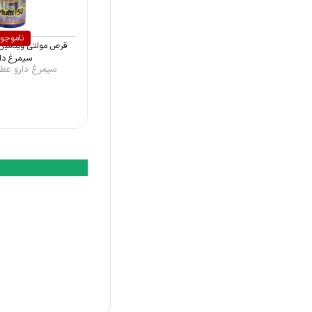
ویتافیز (Vita Fizz)
اونسن نوتریشن (Evanson
ناموجو
Nutrition)
سیمرغ دار 
سیمرغ دارو عطار (Sim
تیاماکس (Tiamax)
آلفا ویتامینز (Alfa Vitamins)
تهران شیمی (Tehran Chemie)
فلوریسون (Floraison)
میکس نچرال (Mix Natural)
دانا (Dana)
ویتان (Vitane)
بهسازان (Behsazan)
مایسا (Maysa)
استار ویت (Star Vit)