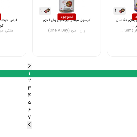
1
1
د
ناموجود
قرص مولتی ویتامین بالای 50 سال
کپسول مولتی ویتامین وان ا دی
...
گرم
 ...
وان ا دی (One A Day)
هلثی مین (lthimin
1
2
3
4
5
6
7