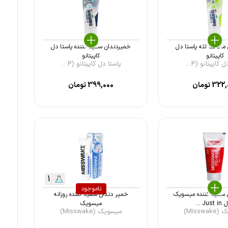
محافظ لثه پاستا دل
خمیردندان سفید کننده پاستا دل
کاپیتانو
کاپیتانو
کاپیتانو (P ...
پاستا دل کاپیتانو (P ...
322,
تومان
399,000
تومان
1
ناموجود
 سفید کننده میسویک
خمیر دندان سفید کننده روزانه
Jus ...
میسویک
Missw)
میسویک (Misswake)