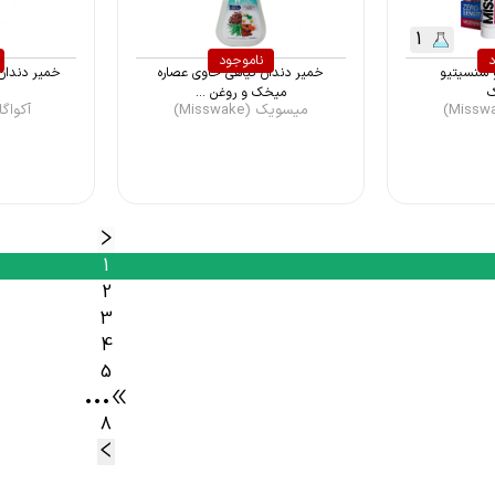
1
د
ناموجود
 سنسیتیو
خمیر دندان گیاهی حاوی عصاره
خمیر دندان روزا
میخک و روغن ...
میسویک (Misswake)
آکواگام (um
1
2
3
4
5
•••
8