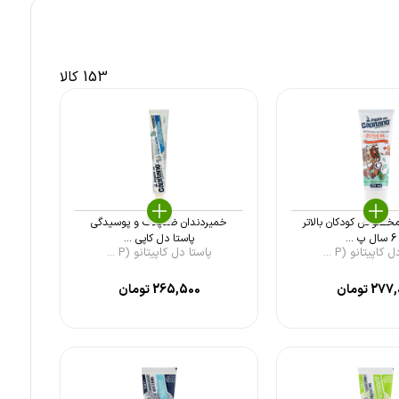
153 کالا
خصوص کودکان بالاتر
خمیردندان ضدپلاک و پوسیدگی
...
پاستا دل کاپی ...
کاپیتانو (P ...
پاستا دل کاپیتانو (P ...
277,
تومان
265,500
تومان