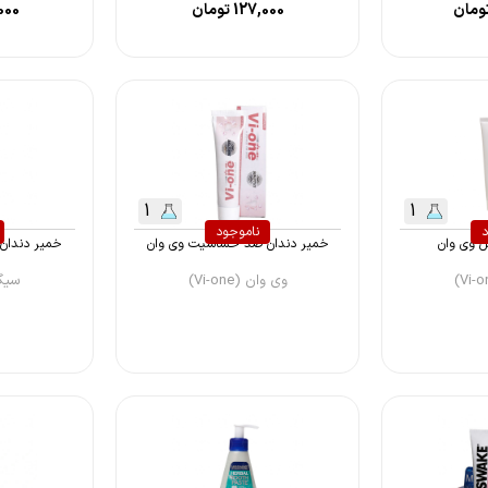
ومان
127,000
تومان
000
1
1
د
ناموجود
ل وی وان
خمیر دندان ضد حساسیت وی وان
خمیر دندان
وی وان (Vi-one)
سیگنال 