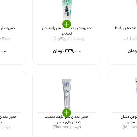
ده دهان پاستا
خمیردندان محافظ کامل پاستا دل
خمیردندان 
..
کاپیتانو
(P ...
پاستا دل کاپیتانو (P ...
پاستا دل 
ومان
339,000
تومان
000
وص دندان
خمیر دندان نانو فارمد مناسب
خمیر دندان
دندان های حس ...
مدل t in
فارمد (Pharmed)
میسویک (ake