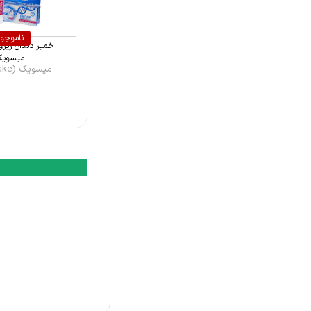
تریزا (Trisa)
ناموجو
پاتریکس (PATRIX)
خمیر دندان زیرو
میسویک
میسویک (Misswake)
ایروکس (Irox)
اورال بی (Oral-B)
فارمد (Pharmed)
هیمالیا (Himalaya)
فرلایف (Ferlife)
سیلکا (Silca)
دکتر ویلر (Dr.Weiler)
وی وان (Vi-one)