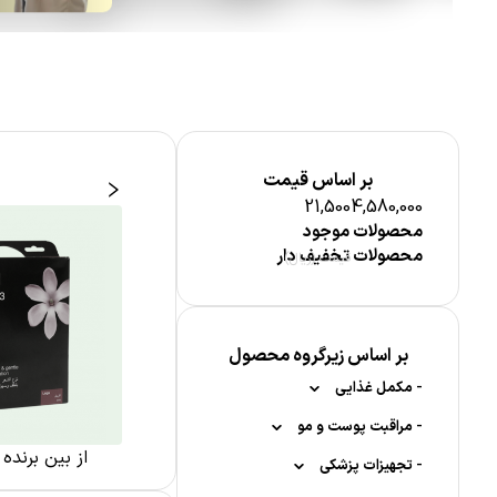
بر اساس قیمت
21,500
4,580,000
محصولات موجود
محصولات تخفیف دار
قیمت (ریال)
بر اساس زیرگروه محصول
-
مکمل غذایی
-
-
مواد معدنی
مراقبت پوست و مو
بهداشت آقایان
از بین برنده
-
-
-
-
کلسیم
تجهیزات پزشکی
مکمل کودکان
مراقبت پوست صورت