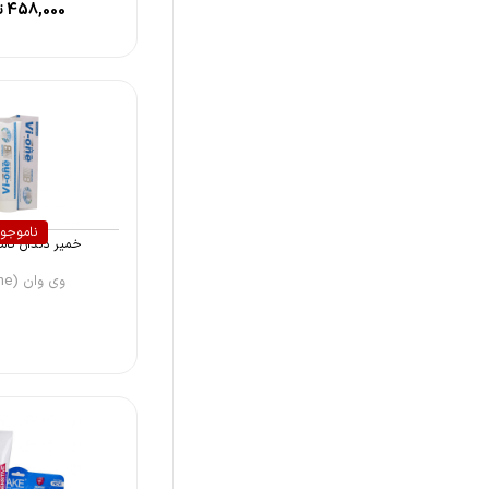
458,000
ت
بیست هشتاد (۲۰۸۰)
وی کر (Wee Care)
مریدنت (Merident)
کمفور (Kemphor)
دراپ اند گو (Drop And Go)
ناموجو
تپه (Tepe)
خمیر دندان کام
2080 (2080)
وی وان (Vi-one)
بس (Bath)
فریس (Frice)
سنسوداین (Sensodyne)
وایت اسمایل (WhiteSmile)
بنسر (Bencer)