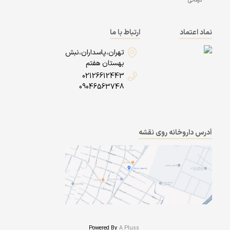
درمانی
نماد اعتماد
ارتباط با ما
تهران،پاسداران،نبش
بهستان هفتم
02126612443
09046563748
آدرس داروخانه روی نقشه
Powered By
A Pluss