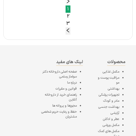
1
2
3
محصولات
لینک های مفید
مکمل غذایی
صفحه اصلی
داروخانه دکتر
سولماز رستمی
مراقبت پوست و
مو
درباره ما
بهداشتی
قوانین و مقررات
تجهیزات پزشکی
راهنمای خرید از داروخانه
آنلاین
مادر و کودک
مجوزها و پروانه ها
بهداشت جنسی
حفظ و رعایت حریم شخصی
آرایشی
مشتریان
عطر و ادکلن
مکمل ورزشی
مکمل های کمک