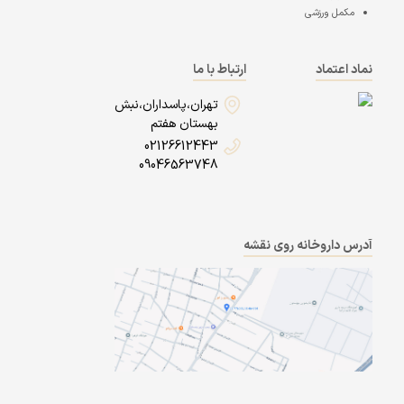
مکمل ورزشی
نماد اعتماد
ارتباط با ما
تهران،پاسداران،نبش
بهستان هفتم
02126612443
09046563748
آدرس داروخانه روی نقشه