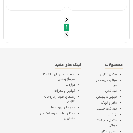
1
محصولات
لینک های مفید
مکمل غذایی
صفحه اصلی
داروخانه دکتر
سولماز رستمی
مراقبت پوست و
مو
درباره ما
بهداشتی
قوانین و مقررات
تجهیزات پزشکی
راهنمای خرید از داروخانه
آنلاین
مادر و کودک
مجوزها و پروانه ها
بهداشت جنسی
حفظ و رعایت حریم شخصی
آرایشی
مشتریان
مکمل های کمک
درمانی
عطر و ادکلن