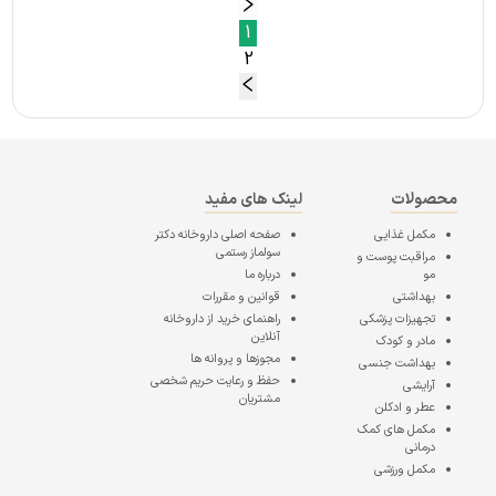
1
2
محصولات
لینک های مفید
مکمل غذایی
صفحه اصلی
داروخانه دکتر
سولماز رستمی
مراقبت پوست و
مو
درباره ما
بهداشتی
قوانین و مقررات
تجهیزات پزشکی
راهنمای خرید از داروخانه
آنلاین
مادر و کودک
مجوزها و پروانه ها
بهداشت جنسی
حفظ و رعایت حریم شخصی
آرایشی
مشتریان
عطر و ادکلن
مکمل های کمک
درمانی
مکمل ورزشی