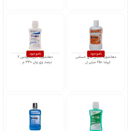
ناموجود
ناموجود
دهانشویه دندان های حساس
دهانشویه کلروهگزیدین 2
ایرشا 250 میلی ل ...
درصد وی وان 330 م ...