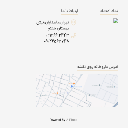
نماد اعتماد
ارتباط با ما
تهران،پاسداران،نبش
بهستان هفتم
02126612443
09046563748
آدرس داروخانه روی نقشه
Powered By
A Pluss