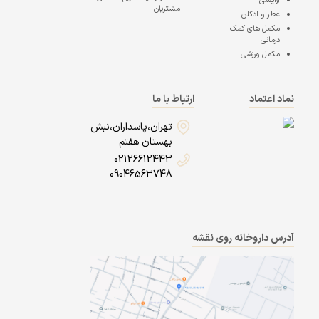
آرایشی
مشتریان
عطر و ادکلن
مکمل های کمک
درمانی
مکمل ورزشی
نماد اعتماد
ارتباط با ما
تهران،پاسداران،نبش
بهستان هفتم
02126612443
09046563748
آدرس داروخانه روی نقشه