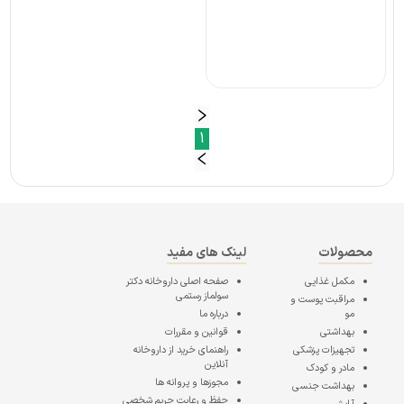
1
محصولات
لینک های مفید
مکمل غذایی
صفحه اصلی
داروخانه دکتر
سولماز رستمی
مراقبت پوست و
مو
درباره ما
بهداشتی
قوانین و مقررات
تجهیزات پزشکی
راهنمای خرید از داروخانه
آنلاین
مادر و کودک
مجوزها و پروانه ها
بهداشت جنسی
حفظ و رعایت حریم شخصی