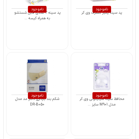
ناموجود
ناموجود
پد سینه یکبار مصرف وی کر
پد سینه 2 عددی قابل شستشو
به همراه کیسه ...
ناموجود
ناموجود
محافظ سینه سیلیکونی وی کر
شکم بند بارداری دکتر مد مدل
مدل M901 سایز ...
DR-B050