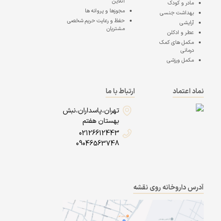
آنلاین
مادر و کودک
مجوزها و پروانه ها
بهداشت جنسی
حفظ و رعایت حریم شخصی
آرایشی
مشتریان
عطر و ادکلن
مکمل های کمک
درمانی
مکمل ورزشی
نماد اعتماد
ارتباط با ما
تهران،پاسداران،نبش
بهستان هفتم
02126612443
09046563748
آدرس داروخانه روی نقشه