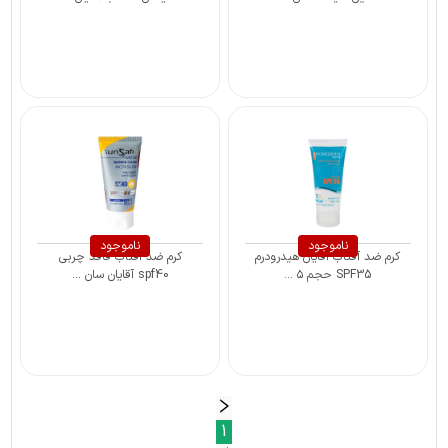
ناموجود
ناموجود
کرم ضد آفتاب آقایان هیدرودرم
کرم ضد آفتاب فاقد چربی
SPF35 حجم ۵ ...
spf40 آقایان سان ...
1