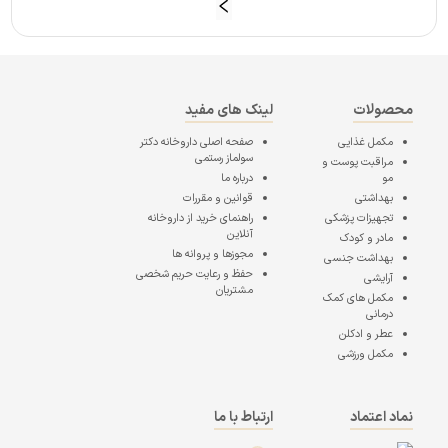
محصولات
لینک های مفید
مکمل غذایی
صفحه اصلی
داروخانه دکتر
سولماز رستمی
مراقبت پوست و
مو
درباره ما
بهداشتی
قوانین و مقررات
تجهیزات پزشکی
راهنمای خرید از داروخانه
آنلاین
مادر و کودک
مجوزها و پروانه ها
بهداشت جنسی
حفظ و رعایت حریم شخصی
آرایشی
مشتریان
مکمل های کمک
درمانی
عطر و ادکلن
مکمل ورزشی
نماد اعتماد
ارتباط با ما