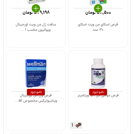
511,500
تومان
579,198
تومان
قرص اسکای من ویت اسکای
سافت ژل من ویت اورجینال
30 عدد
ویواتیون مناسب آ ...
ناموجود
ناموجود
قرص مولتی من آلفا ویتامینز
قرص ول من اورجینال
ویتابیوتیکس مخصوص آقا ...
1