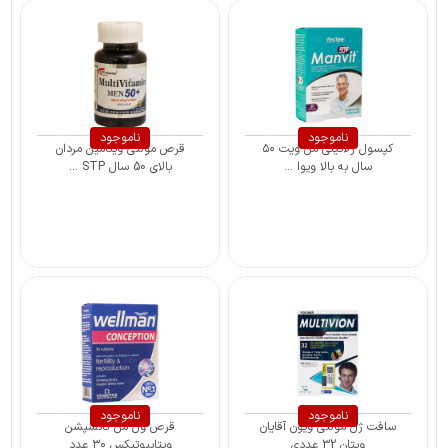
ناموجود
ناموجود
کپسول ژلاتینی من ویت ۵۰
قرص مولتی ویتامین مردان
سال به بالا ویوا ...
بالای 50 سال STP ...
ناموجود
ناموجود
سافت ژل مولتی ویون آقایان
قرص ول من کانسپشن
ویتان 32 عددی
ویتابیوتیکس ۳۰ عدد