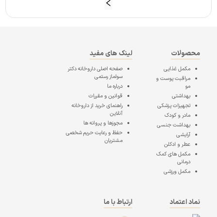
محصولات
لینک های مفید
مکمل غذایی
صفحه اصلی
داروخانه دکتر
سولماز رستمی
مراقبت پوست و
مو
درباره ما
بهداشتی
قوانین و مقررات
تجهیزات پزشکی
راهنمای خرید از داروخانه
آنلاین
مادر و کودک
مجوزها و پروانه ها
بهداشت جنسی
حفظ و رعایت حریم شخصی
آرایشی
مشتریان
عطر و ادکلن
مکمل های کمک
درمانی
مکمل ورزشی
نماد اعتماد
ارتباط با ما