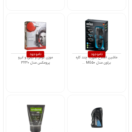
ناموجود
ناموجود
ماشین اصلاح صورت چند کاره
موزن گوش و بینی و ابرو
براون مدل MG50 ...
پرومکس مدل 3230