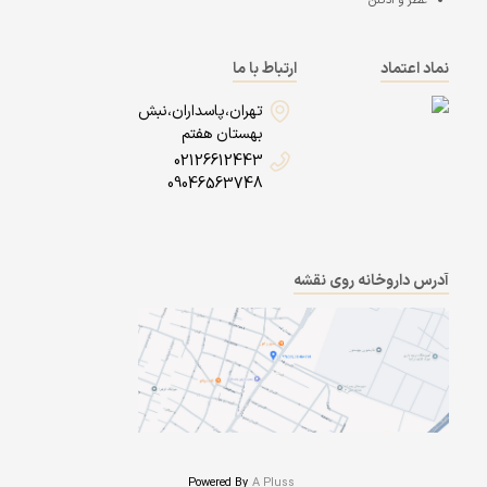
عطر و ادکلن
نماد اعتماد
ارتباط با ما
تهران،پاسداران،نبش
بهستان هفتم
02126612443
09046563748
آدرس داروخانه روی نقشه
Powered By
A Pluss