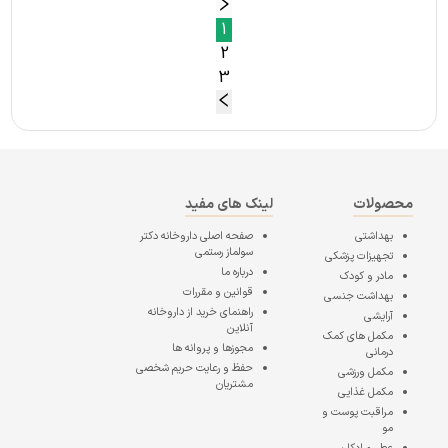
1
2
3
محصولات
لینک های مفید
بهداشتی
صفحه اصلی
داروخانه دکتر
سولماز رستمی
تجهیزات پزشکی
درباره ما
مادر و کودک
قوانین و مقررات
بهداشت جنسی
راهنمای خرید از داروخانه
آرایشی
آنلاین
مکمل های کمک
مجوزها و پروانه ها
درمانی
حفظ و رعایت حریم شخصی
مکمل ورزشی
مشتریان
مکمل غذایی
مراقبت پوست و
مو