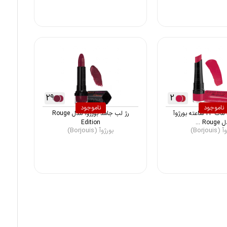
29
2
ناموجود
ناموجود
رژ لب جامد مات 24 ساعته بورژوآ
رژ لب جامد بورژوآ مدل Rouge
Rou ...
Edition
Borjoui)
بورژوآ (Borjouis)