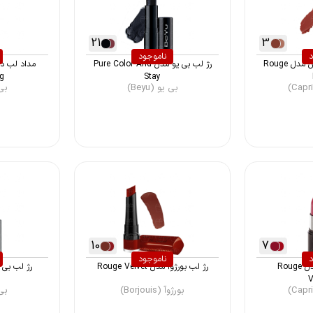
21
3
د
ناموجود
رژ لب استیکی کاپریس مدل Rouge
رژ لب بی یو مدل Pure Color And
مداد لب دو 
..
Stay
بی یو (Beyu)
بی ی
10
7
د
ناموجود
رژ لب کاپریس مدل Rouge
رژ لب بورژوآ مدل Rouge Velvet
رژ لب بی یو مدل
V
بورژوآ (Borjouis)
بی ی