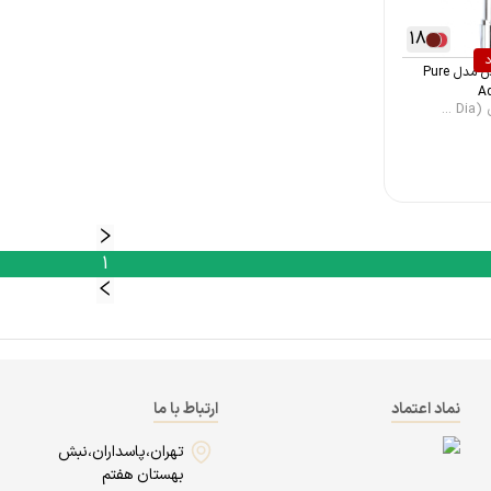
18
د
رژ لب دایانا آف لاندن مدل Pure
Ad
...
1
نماد اعتماد
ارتباط با ما
تهران،پاسداران،نبش
بهستان هفتم