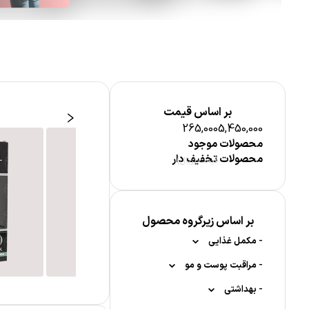
بر اساس قیمت
265,000
5,450,000
محصولات موجود
محصولات تخفیف دار
قیمت (ریال)
رایش چشم و ابرو
بر اساس زیرگروه محصول
-
مکمل غذایی
-
-
مواد معدنی
مراقبت پوست و مو
آرایش ناخن
-
-
-
-
بهداشتی
کلسیم
مکمل کودکان
مراقبت پوست صورت