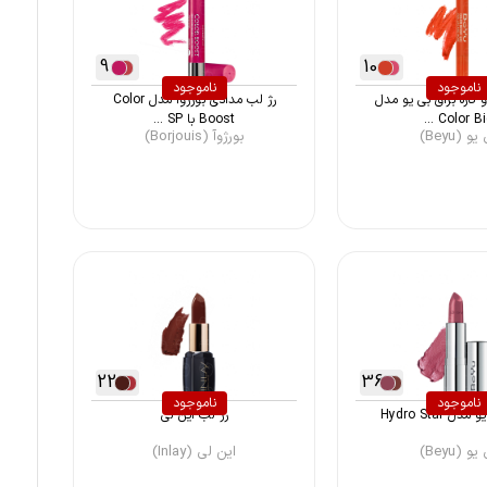
9
10
ناموجود
ناموجود
کاره براق بی یو مدل
رژ لب مدادی بورژوآ مدل Color
Color Big .
Boost با SP ...
و (Beyu)
بورژوآ (Borjouis)
22
36
ناموجود
ناموجود
 Hydro Star
رژ لب این لی
و (Beyu)
این لی (Inlay)