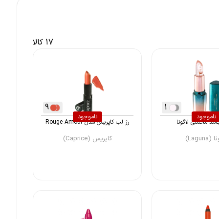
17 کالا
9
1
ناموجود
ناموجود
امد مخملی لاگونا
رژ لب کاپریس مدل Rouge Amour
(Laguna)
کاپریس (Caprice)