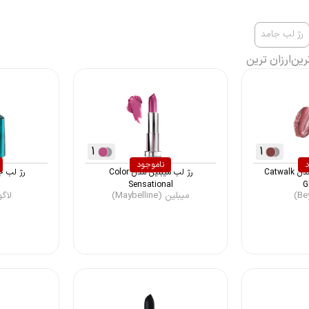
رژ لب جامد
رین
ارزان ترین
1
1
د
ناموجود
رژ لب جامد بی یو مدل Catwalk
رژ لب میبلین مدل Color
رژ لب ج
Sensational
G
میبلین (Maybelline)
لاگونا 