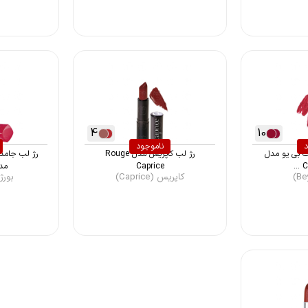
4
10
د
ناموجود
ت بی یو مدل
رژ لب کاپریس مدل Rouge
Co
Caprice
مدل ge
کاپریس (Caprice)
بورژوآ (s