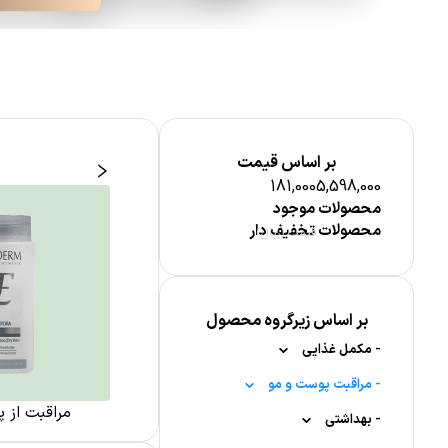
بر اساس قیمت
181,000
5,598,000
محصولات موجود
محصولات تخفیف دار
قیمت (ریال)
بر اساس زیرگروه محصول
-
مکمل غذایی
-
-
مواد معدنی
مراقبت پوست و مو
زی پوست
پماد سوختگی
مراقبت از 
-
-
-
-
بهداشتی
کلسیم
مکمل کودکان
مراقبت پوست صورت