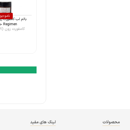
درماتیپیک (Dermatypique)
ویت یو (With You)
ناموجو
لاروش پوزای (La Roche- Posay)
Regimen حجم ...
کامفورت زون (Comfort ...
ماتیلدا (Matilda)
ایوروشه (Yves Rocher)
اون (Avene)
نوکس (Nuxe)
اوسرین (Eucerin)
محصولات
لینک های مفید