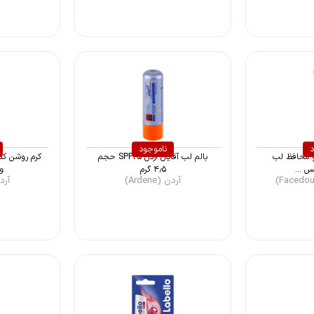
د
ناموجود
و محافظ لب
بالم لب آقایان آردن SPF25 حجم
کرم روشن کن
س ...
۴٫۵ گرم
وی
آردن (Ardene)
آردن (