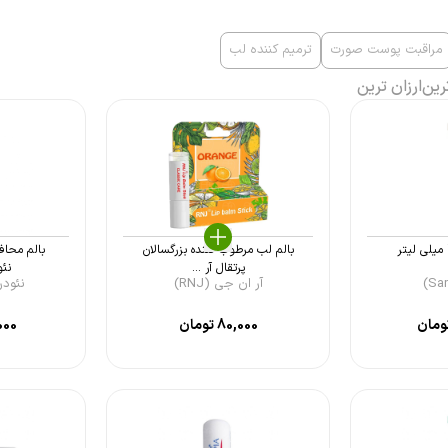
مراقبت پوست صورت
ترمیم کننده لب
رین
ارزان ترین
بالم لب مرطوب کننده بزرگسالان
بالم محاف
پرتقال آر ...
نئودرم
آر ان جی (RNJ)
نئودرم (rm
ومان
80,000
تومان
000