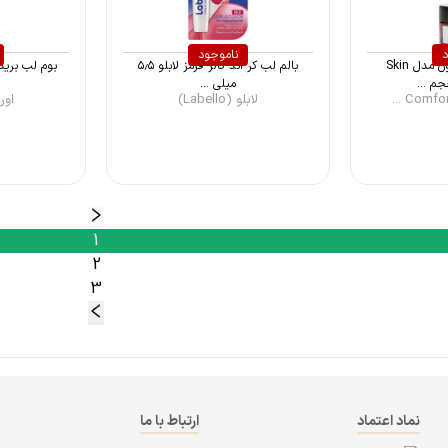
د
ناموجود
بالم لب کامفورت زون مدل Skin
بالم لب کر اند کالر قرمز لابلو ۵٫۵
میلی ...
لابلو (Labello)
اوریاژ
1
2
3
نماد اعتماد
ارتباط با ما