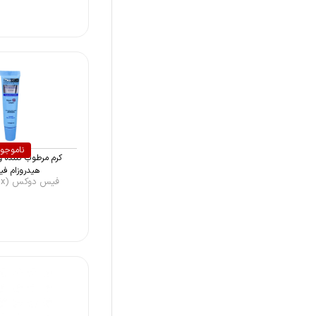
بایودرما (Bioderma)
فیس دوکس (Facedoux)
بایورگا (Biorga)
الارو (Ellaro)
ایگو (Ego)
ژیل بوته (Gil Beaute)
ناموجو
کرم مرطوب کننده 
لابلو (Labello)
هیدروزام فی
فیس دوکس (Facedoux)
اوریاژ (Uriage)
لیراک (Lierac)
اریکه (Erikeh)
فارمالاین (Pharma Line)
بایوسکرین (Bioscreen)