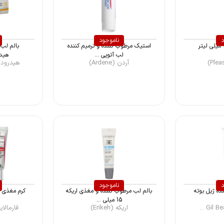
د
ناموجود
استیک مرطوب کننده و ترمیم کننده
لب آتوپی ...
هیدرود
آردن (Ardene)
هیدرودرم (derm
د
ناموجود
ده ژیل بوته
بالم لب مرطوب کننده و مغذی اریکه
15 میلی ...
اریکه (Erikeh)
فارمالاین (rma Li