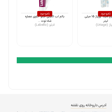
ناموجود
ناموجود
بوم لب بریدرم سیکا اوریاژ 15 میلی
بالم لب اکلیلی لابلو حاوی عصاره
لیتر
شاه توت ...
 (Uriage)
لابلو (Labello)
آدرس داروخانه روی نقشه