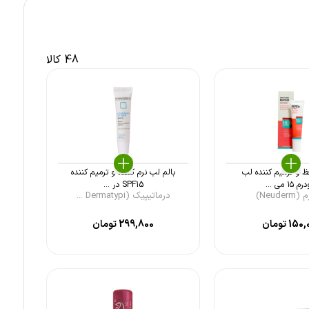
48 کالا
ظ و ترمیم کننده لب
بالم لب نرم کننده و ترمیم کننده
 ۱۵ می ...
SPF15 در ...
Neude)
درماتیپیک (Dermatypi ...
150,
تومان
299,800
تومان