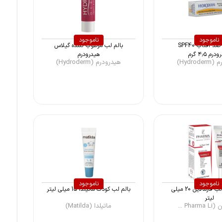
ناموجود
ناموجود
بالم لب ضد آفتاب SPF40
بالم لب مرطوب کننده گیلاس
رم ۴٫۵ گرم
هیدرودرم
Hydro)
هیدرودرم (Hydroderm)
ناموجود
ناموجود
کرم مغذی لب فارمالاین 20 میلی
بالم لب کودک ماتیلدا 15 میلی لیتر
لیتر
Pha ...
ماتیلدا (Matilda)