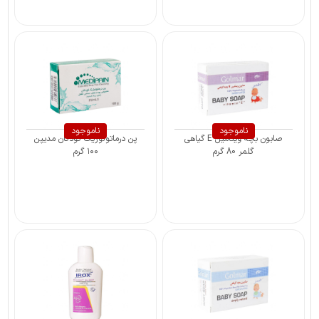
ناموجود
ناموجود
صابون بچه ویتامین E گیاهی
پن درماتولوژیک کودکان مدیپن
گلمر 80 گرم
۱۰۰ گرم