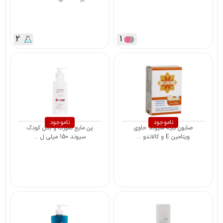
2
1
ناموجود
ناموجود
صابون بچه سیوند حاوی
پن مایع صورت و بدن کودک
ویتامین E و کالاندو ...
سیوند 150 میلی ل ...