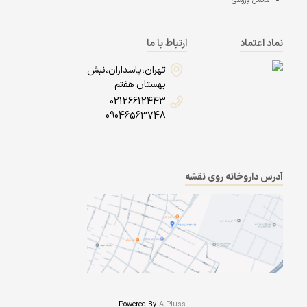
مکمل ورزشی
نماد اعتماد
ارتباط با ما
تهران،پاسداران،نبش
بهستان هفتم
02126612443
09046563748
آدرس داروخانه روی نقشه
Powered By
A Pluss