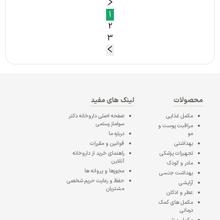
1
2
3
محصولات
لینک های مفید
مکمل غذایی
صفحه اصلی
داروخانه دکتر
سولماز رستمی
مراقبت پوست و
مو
درباره ما
بهداشتی
قوانین و مقررات
تجهیزات پزشکی
راهنمای خرید از داروخانه
آنلاین
مادر و کودک
مجوزها و پروانه ها
بهداشت جنسی
حفظ و رعایت حریم شخصی
آرایشی
مشتریان
عطر و ادکلن
مکمل های کمک
درمانی