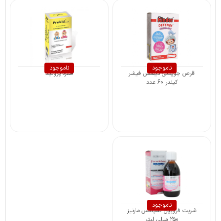
ناموجود
ناموجود
قرص جویدنی دیفنس فیشر
قطره پروکید
کیندر 60 عدد
ناموجود
شربت فروبین کمپلکس مارنیز
۲۵۰ میلی لیتر