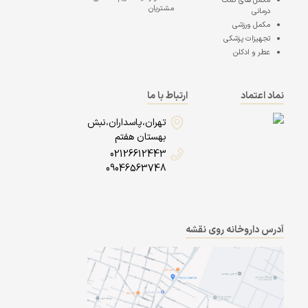
مکمل های کمک
مشتریان
درمانی
مکمل ورزشی
تجهیزات پزشکی
عطر و ادکلن
نماد اعتماد
ارتباط با ما
تهران،پاسداران،نبش
بهستان هفتم
02126612443
09046563748
آدرس داروخانه روی نقشه