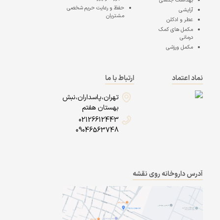
بهداشت جنسی
حفظ و رعایت حریم شخصی
آرایشی
مشتریان
عطر و ادکلن
مکمل های کمک
درمانی
مکمل ورزشی
نماد اعتماد
ارتباط با ما
تهران،پاسداران،نبش
بهستان هفتم
02126612443
09046563748
آدرس داروخانه روی نقشه