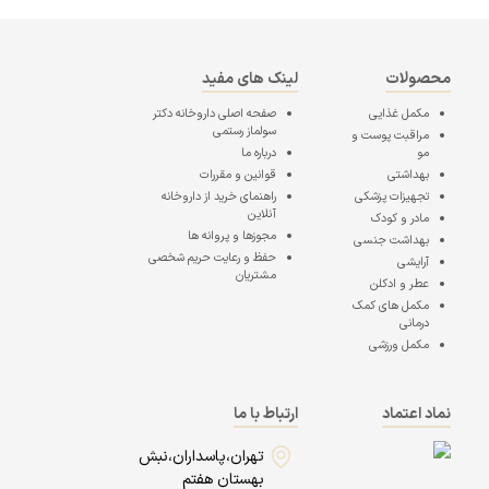
محصولات
لینک های مفید
مکمل غذایی
صفحه اصلی
داروخانه دکتر
سولماز رستمی
مراقبت پوست و
مو
درباره ما
بهداشتی
قوانین و مقررات
تجهیزات پزشکی
راهنمای خرید از داروخانه
آنلاین
مادر و کودک
مجوزها و پروانه ها
بهداشت جنسی
حفظ و رعایت حریم شخصی
آرایشی
مشتریان
عطر و ادکلن
مکمل های کمک
درمانی
مکمل ورزشی
نماد اعتماد
ارتباط با ما
تهران،پاسداران،نبش
بهستان هفتم