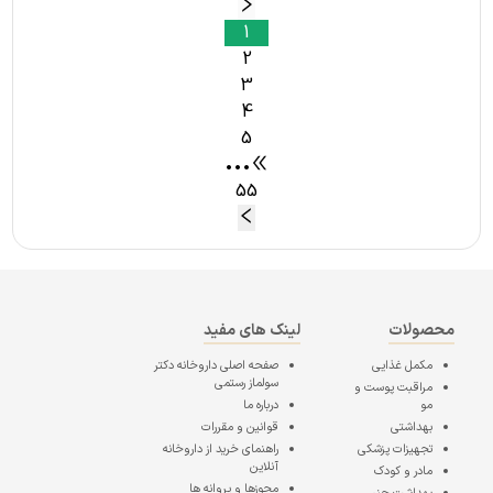
1
2
3
4
5
•••
55
محصولات
لینک های مفید
مکمل غذایی
صفحه اصلی
داروخانه دکتر
سولماز رستمی
مراقبت پوست و
مو
درباره ما
بهداشتی
قوانین و مقررات
تجهیزات پزشکی
راهنمای خرید از داروخانه
آنلاین
مادر و کودک
مجوزها و پروانه ها