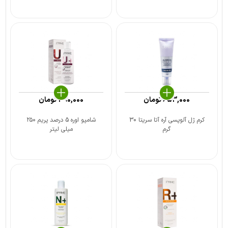
653,000
تومان
390,000
تومان
کرم ژل آلوپسی آره آتا سریتا 30
شامپو اوره 5 درصد پریم ۲۵۰
گرم
میلی لیتر