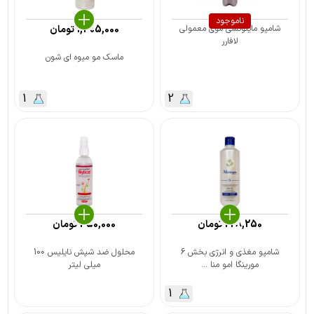
ناموجود
شامپو ماینوکسی موی معمولی
1,405,000
تومان
لافارر
ماسک مو میوه ای شون
1
2
228,250
تومان
450,000
تومان
شامپو مغذی و انرژی بخش 6
محلول ضد شپش نایلیس 100
مورینگا امو منا ...
میلی لیتر
1