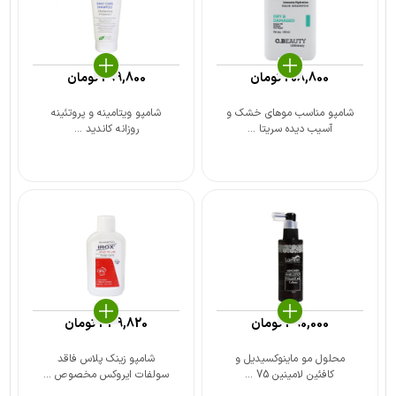
208,800
تومان
299,800
تومان
شامپو مناسب موهای خشک و
شامپو ویتامینه و پروتئینه
آسیب دیده سریتا ...
روزانه کاندید ...
490,000
تومان
339,820
تومان
محلول مو ماینوکسیدیل و
شامپو زینک پلاس فاقد
کافئین لامینین 75 ...
سولفات ایروکس مخصوص ...