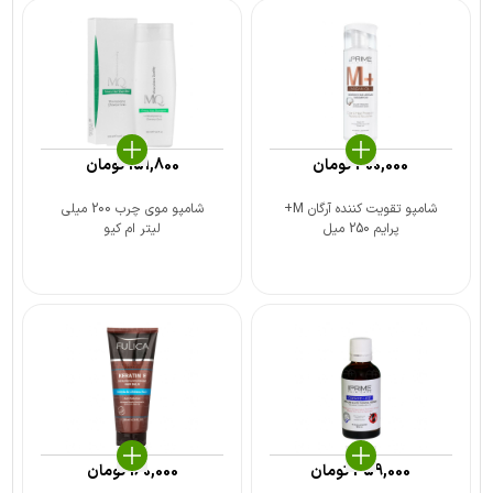
400,000
تومان
151,800
تومان
شامپو تقویت کننده آرگان M+
شامپو موی چرب 200 میلی
پرایم 250 میل
لیتر ام کیو
359,000
تومان
160,000
تومان