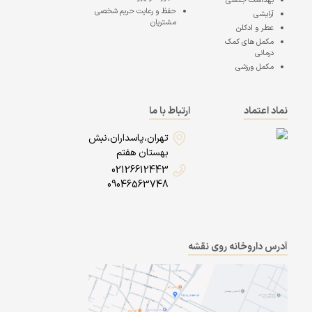
بهداشت جنسی
حفظ و رعایت حریم شخصی
آرایشی
مشتریان
عطر و ادکلن
مکمل های کمک
درمانی
مکمل ورزشی
نماد اعتماد
ارتباط با ما
تهران،پاسداران،نبش
بهستان هفتم
02126612443
09046563748
آدرس داروخانه روی نقشه