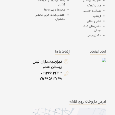
تجهیزات پزشکی
راهنمای خرید از داروخانه
آنلاین
مادر و کودک
مجوزها و پروانه ها
بهداشت جنسی
حفظ و رعایت حریم شخصی
آرایشی
مشتریان
عطر و ادکلن
مکمل های کمک
درمانی
مکمل ورزشی
نماد اعتماد
ارتباط با ما
تهران،پاسداران،نبش
بهستان هفتم
02126612443
09046563748
آدرس داروخانه روی نقشه