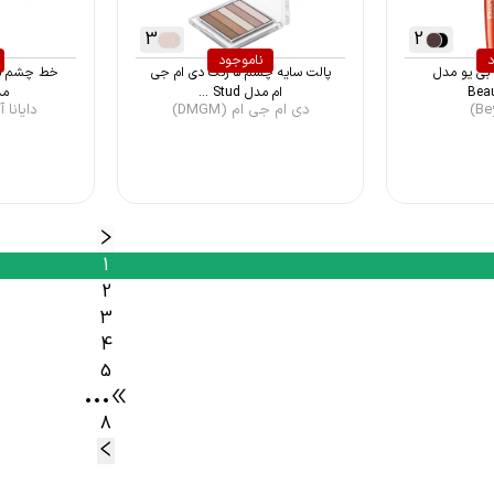
3
2
د
ناموجود
بی یو مدل
پالت سایه چشم 5 رنگ دی ام جی
خط چشم ماژ
Bea
ام مدل Stud ...
مدل r
دی ام جی ام (DMGM)
دایانا آف 
1
2
3
4
5
•••
8