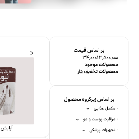
بر اساس قیمت
34,000
13,500,000
محصولات موجود
محصولات تخفیف دار
قیمت (ریال)
 صورت
آرایش چشم و ابرو
بر اساس زیرگروه محصول
-
مکمل غذایی
-
-
مواد معدنی
مراقبت پوست و مو
آرایش 
-
-
-
-
کلسیم
تجهیزات پزشکی
مکمل کودکان
مراقبت پوست صورت