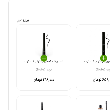
157 کالا
ی اولترا بلک - نوت
خط چشم نمدی اولترا بلک - نوت
 (Note)
نوت (Note)
659,
تومان
316,000
تومان