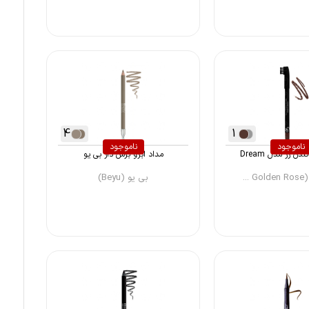
4
1
ناموجود
ناموجود
دن رز مدل Dream
مداد ابرو برس دار بی یو
...
بی یو (Beyu)