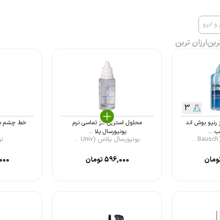
 ابرو
رین
ارزان ترین
3
رنیو بوش اند
محلول استریل لنز تماسی نرم
خط چشم موی
 ...
یونیورسال پلا ...
یونیورسال پلاس (Univ ...
نوت
ومان
596,000
تومان
000