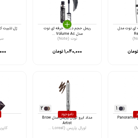
ه ای نوت مدل
ریمل حجم دهنده حرفه ای نوت
Re
مدل Volume Ac ...
نوت (Note)
سریتا
ومان
1,040,000
تومان
000
2
1
د
ناموجود
مداد چشم مای مدل Panoramic
مداد ابرو لورال پاریس مدل Brow
س
Artist
لورال پاریس (Loreal ...
کاپریس (