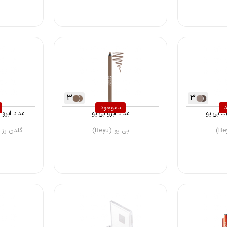
3
3
د
ناموجود
ب بی یو
مداد ابرو بی یو
مداد ابرو گل
بی یو (Beyu)
گلدن رز (Golden Rose 