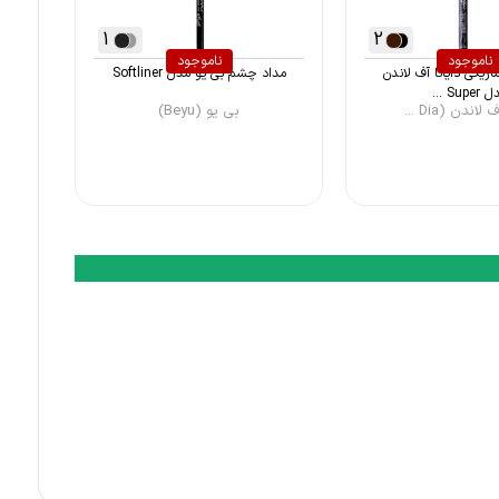
1
2
ناموجود
ناموجود
یکی دایانا آف لاندن
مداد چشم بی یو مدل Softliner
Supe ...
لاندن (Dia ...
بی یو (Beyu)