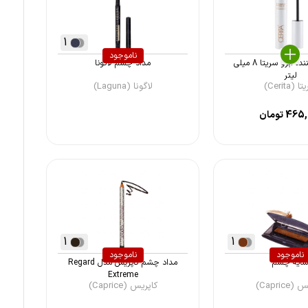
1
ناموجود
ژل تثبیت کننده ابرو سریتا 8 میلی
مداد چشم لاگونا
لیتر
 (Cerita)
لاگونا (Laguna)
465,
تومان
1
1
ناموجود
ناموجود
ایه چشم
مداد چشم کاپریس مدل Regard
Extreme
Caprice)
کاپریس (Caprice)