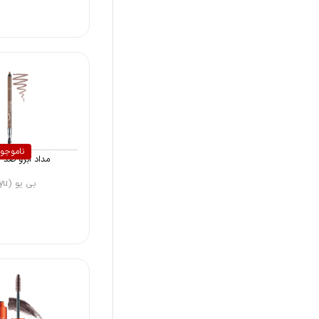
دی ام جی ام (DMGM)
یونیورسال پلاس (Universale
Plus)
بورژوآ (Borjouis)
لاگونا (Laguna)
سریتا (Cerita)
ناموجو
بی یو (Beyu)
مداد ابرو ضد آ
نئو ویژن (Neo Vision)
بی یو (Beyu)
نوت (Note)
رویال اترنیتی (Royal Eternity)
سولکو (Soleko)
تالیکا (Talika)
تکا فارمد (Teka Pharmed)